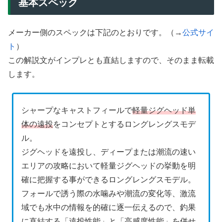
基本スペック
メーカー側のスペックは下記のとおりです。（→
公式サイ
ト
）
この解説文がインプレとも直結しますので、そのまま転載
します。
シャープなキャストフィールで
軽量ジグヘッド単
体の遠投
をコンセプトとするロングレングスモデ
ル。
ジグヘッドを遠投し、ディープまたは潮流の速い
エリアの攻略において軽量ジグヘッドの挙動を明
確に把握する事ができるロングレングスモデル。
フォールで誘う際の水噛みや潮流の変化等、激流
域でも水中の情報を的確に逐一伝えるので、釣果
に直結する
「遠投性能」と「高感度性能」
を併せ