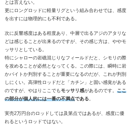
とは言えない。
更にロングロッドに軽量リグという組み合わせでは、感度
を出すには物理的にも不利である。
次に反響感度はある程度あり、中層で出るアジのアタリな
どは感じることが出来るのですが、その感じ方は、ややモ
ッサリとしている。
特にシャローの岩礁混じりなフィールドだと、シモリの際
を攻めることが必然となってくる。この際には、瞬時に岩
かバイトか判別することが重要になるのだが、これが判別
しにくい。高弾性ロッドだと「カチン」と固い感覚がある
のですが、やはりここでも
モッサリ感
があるのです。
ここ
の部分が個人的には一番の不満点
である
。
実売2万円台のロッドしては及第点ではあるが、感度に優
れるというロッドではない。