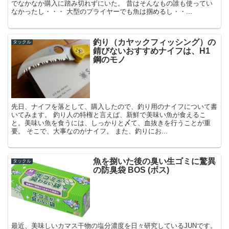
でなかなか購入に踏み切れずにいた。 昔はそんなもの誰も使ってい
なかったし・・・ 大型のプライヤーでも魚は掴めるし・・...
釣り（カヤックフィッシング）の
タックル
錆びないおすすめナイフは、H1
鋼のモノ
先日、ナイフを落として、購入したので、釣り用のナイフについて書
いてみます。 釣り人の特権と言えば、新鮮で美味い魚が食えるこ
と。美味い魚を食うには、しっかりと〆て、血抜きを行うことが重
要。 そこで、大事なのがナイフ。 また、釣りにお...
魚を捌いた後の臭い生ゴミに驚異
タックル
の防臭袋 BOS (ボス)
最近、美味しいカマス干物の塩分濃度を日々研究しているJUNです。