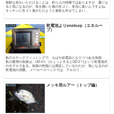
新鮮な魚をいただけることは、釣り人の特権ではありますが、夏にな
ると気になるのが、魚を捌いた後の生ゴミ。本当に臭いんですよね。
キッチンに生ゴミ臭がただようと食欲も失せてしまい...
乾電池よりeneloop（エネルー
タックル
プ）
私のカヤックフィッシングで、もはや必需品となりつつある魚探。
私の愛用の魚探は、UD-3Ⅱ（ひょっとするとUD-3？)という乾電池式
のモデルである。魚探の性能には満足しているのだが、気になるのが
乾電池の消費。 メーカースペックでは、アルカリ...
メッキ用ルアー（トップ編）
タックル