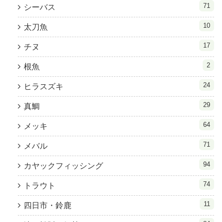
71
シーバス
10
太刀魚
17
チヌ
2
根魚
24
ヒラスズキ
29
真鯛
64
メッキ
71
メバル
94
カヤックフィッシング
74
トラウト
11
四日市・鈴鹿