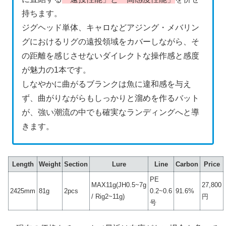
持ちます。
ジグヘッド単体、キャロなどアジング・メバリン
グにおけるリグの遠投領域をカバーしながら、そ
の距離を感じさせないダイレクトな操作感と感度
が魅力の1本です。
しなやかに曲がるブランクは魚に違和感を与え
ず、曲がりながらもしっかりと溜めを作るバット
が、強い潮流の中でも確実なランディングへと導
きます。
Length
Weight
Section
Lure
Line
Carbon
Price
PE
MAX11g(JH0.5~7g
27,800
2425mm
81g
2pcs
0.2~0.6
91.6%
/ Rig2~11g)
円
号