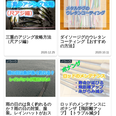
ダイソージグのウレタン
三重のアジング攻略方法
コーティング【おすすめ
（尺アジ編）
の方法】
2020.12.25
2020.10.11
ノウハウ
ノウハウ
雨の日のは良く釣れるの
ロッドのメンテナンスに
か？雨の日の対策、服
ボナンザ【飛距離アッ
装。レインハットがおス
プ】【トラブル減少】