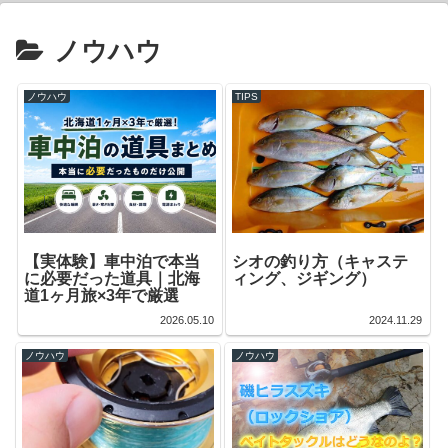
ノウハウ
ノウハウ
TIPS
【実体験】車中泊で本当
シオの釣り方（キャステ
に必要だった道具｜北海
ィング、ジギング）
道1ヶ月旅×3年で厳選
2026.05.10
2024.11.29
ノウハウ
ノウハウ