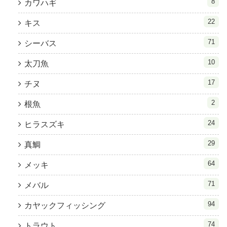
8
カワハギ
22
キス
71
シーバス
10
太刀魚
17
チヌ
2
根魚
24
ヒラスズキ
29
真鯛
64
メッキ
71
メバル
94
カヤックフィッシング
74
トラウト