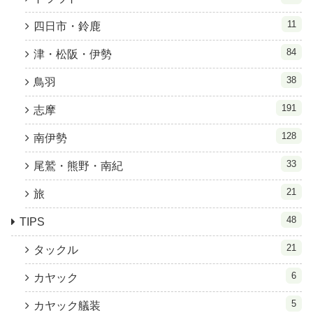
11
四日市・鈴鹿
84
津・松阪・伊勢
38
鳥羽
191
志摩
128
南伊勢
33
尾鷲・熊野・南紀
21
旅
48
TIPS
21
タックル
6
カヤック
5
カヤック艤装