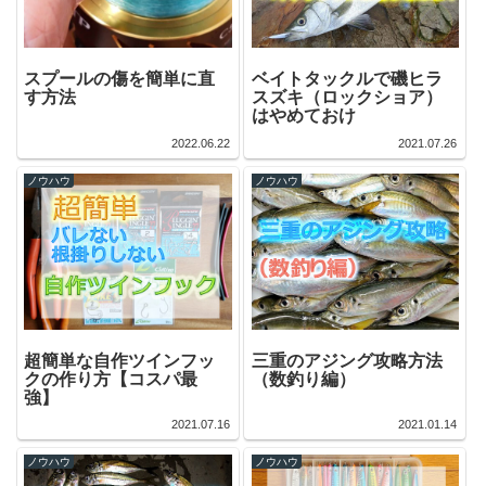
スプールの傷を簡単に直
ベイトタックルで磯ヒラ
す方法
スズキ（ロックショア）
はやめておけ
2022.06.22
2021.07.26
ノウハウ
ノウハウ
超簡単な自作ツインフッ
三重のアジング攻略方法
クの作り方【コスパ最
（数釣り編）
強】
2021.07.16
2021.01.14
ノウハウ
ノウハウ