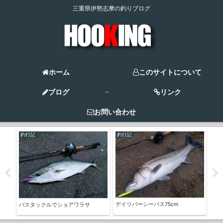
三重県伊勢志摩の釣りブログ
ホーム
このサイトについて
ブログ
リンク
お問い合わせ
釣行記
釣行記
釣
カヤ
ング
デイリバーシーバス75cm
バスタックルでショアワラサ