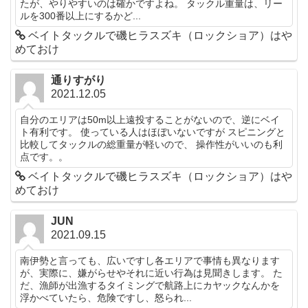
たが、やりやすいのは確かですよね。 タックル重量は、リー
ルを300番以上にするかど...
ベイトタックルで磯ヒラスズキ（ロックショア）はや
めておけ
通りすがり
2021.12.05
自分のエリアは50m以上遠投することがないので、逆にベイ
ト有利です。 使っている人はほぼいないですが スピニングと
比較してタックルの総重量が軽いので、 操作性がいいのも利
点です。。
ベイトタックルで磯ヒラスズキ（ロックショア）はや
めておけ
JUN
2021.09.15
南伊勢と言っても、広いですし各エリアで事情も異なります
が、実際に、嫌がらせやそれに近い行為は見聞きします。 た
だ、漁師が出漁するタイミングで航路上にカヤックなんかを
浮かべていたら、危険ですし、怒られ...