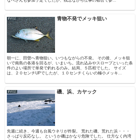
なべさんも参加予定でしたが、残念ながら仕事の都合で参...
青物不発でメッキ狙い
釣行記
朝一に、田曽へ青物狙い。いつもながらの不発。 その後、メッキ狙
いで南島の各港を回るが、いまいち。流れ込みやスロープといった条
件のよい場所で単発で釣れるのみ。結局、５匹程でした。 サイズ
は、２０センチUPでしたが、１０センチくらいの極小メッキ...
磯、浜、カヤック
釣行記
先週に続き、今週も台風ウネリが炸裂。 荒れた磯、荒れた浜・・・
さっぱり反応なし。 というか磯はかなり危険でした。 仕方なく内湾