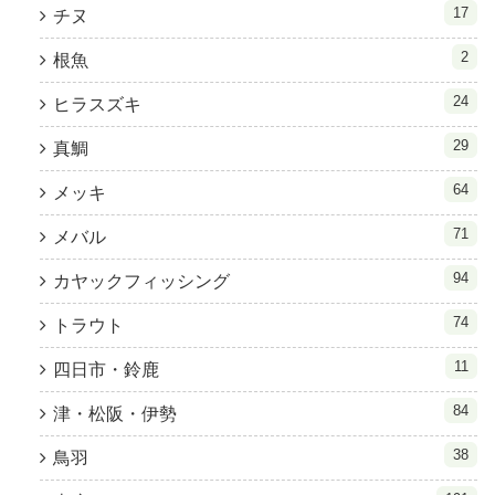
17
チヌ
2
根魚
24
ヒラスズキ
29
真鯛
64
メッキ
71
メバル
94
カヤックフィッシング
74
トラウト
11
四日市・鈴鹿
84
津・松阪・伊勢
38
鳥羽