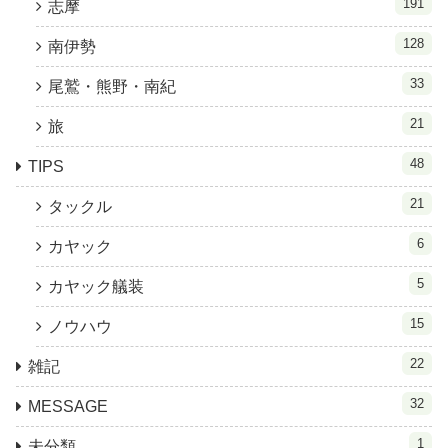
191
志摩
128
南伊勢
33
尾鷲・熊野・南紀
21
旅
48
TIPS
21
タックル
6
カヤック
5
カヤック艤装
15
ノウハウ
22
雑記
32
MESSAGE
1
未分類