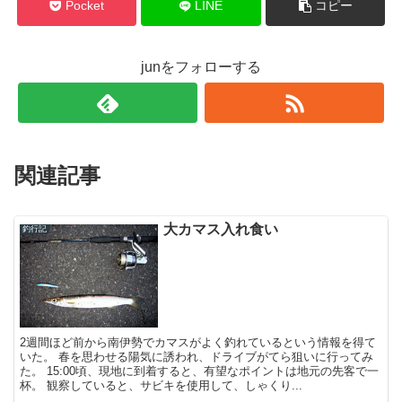
Pocket
LINE
コピー
junをフォローする
関連記事
大カマス入れ食い
釣行記
2週間ほど前から南伊勢でカマスがよく釣れているという情報を得て
いた。 春を思わせる陽気に誘われ、ドライブがてら狙いに行ってみ
た。 15:00頃、現地に到着すると、有望なポイントは地元の先客で一
杯。 観察していると、サビキを使用して、しゃくり...