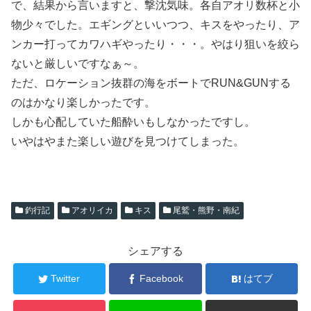
で、結果から言いますと、撃沈気味。各自アオリ数杯と小
物少々でした。エギングといいつつ、キスをやったり、ア
ンカー打ってカワハギやったり・・・。やはり狙いを絞ら
ないと厳しいですなぁ～。
ただ、ロケーション抜群の海をボートでRUN&GUNする
のはかなり楽しかったです。
しかも心配していた船酔いもしなかったですし。
いやはやまた楽しい遊びを見つけてしまった。
釣行記
アオリイカ
キス
尾鷲・熊野・南紀
シェアする
Twitter
Facebook
はてブ