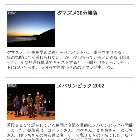
夕マズメ30分勝負
釣行記
夕マズメ。仕事を早めに終わらせポイントへ。 風もウネリもなく、
魚の気配は全く感じられない。 が、少し待っているといきなり始ま
った。 かなり遅れ気味でキャストすると、一瞬だけあたったがヒッ
トにはいたらず。 ５分程で再度小さめのナブラ発生。 今...
メバリンピック 2002
釣行記
普段ＢＢＳで話をしている仲間と交流を目的にメバリンピックを開催
しました。参加者は、コバッチさん バケさん まさおさん ゆっち
さん ゆっちさんのお友達２名 そして私ＪＵＮの７名でした。なべ