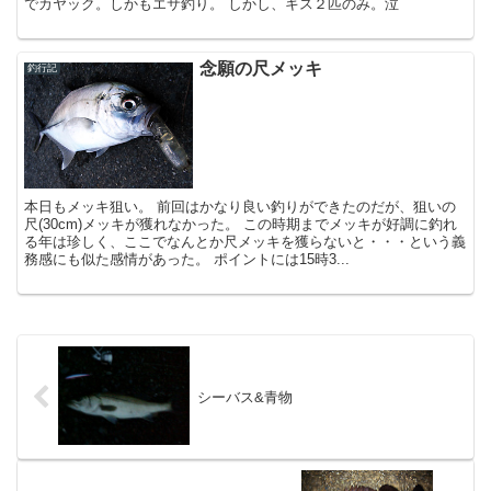
でカヤック。しかもエサ釣り。 しかし、キス２匹のみ。泣
念願の尺メッキ
釣行記
本日もメッキ狙い。 前回はかなり良い釣りができたのだが、狙いの
尺(30cm)メッキが獲れなかった。 この時期までメッキが好調に釣れ
る年は珍しく、ここでなんとか尺メッキを獲らないと・・・という義
務感にも似た感情があった。 ポイントには15時3...
シーバス&青物