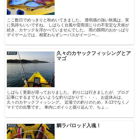
ここ数日でめっきりと秋めいてきました。 透明感の強い秋風は、実
に気持ちいいですね。 しばらく台風や雷雨混じりの不安定な天候が
続き、カヤックを浮かべていませんでした。 雨の隙間のおかっぱり
デイゲームでは、相変わらずシーバスがイージー...
久々のカヤックフィッシングとア
釣行記
マゴ
しばらく更新が滞っておりました。 釣りには行きましたが、ブログ
記事にするまでもないような釣りばかりで・・・。 お盆休みは、
久々のカヤックフィッシング。 近場での釣りのため、X-13でなくノ
マドでの出撃です。 車内にポイッと掘り込んで、ちょ...
鯛ラバロッド入魂！
釣行記