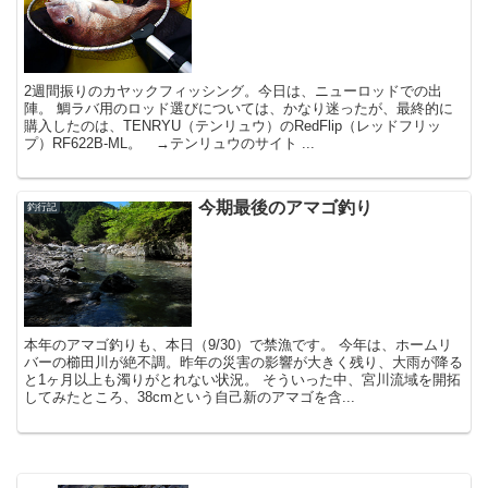
2週間振りのカヤックフィッシング。今日は、ニューロッドでの出
陣。 鯛ラバ用のロッド選びについては、かなり迷ったが、最終的に
購入したのは、TENRYU（テンリュウ）のRedFlip（レッドフリッ
プ）RF622B-ML。 →テンリュウのサイト ...
今期最後のアマゴ釣り
釣行記
本年のアマゴ釣りも、本日（9/30）で禁漁です。 今年は、ホームリ
バーの櫛田川が絶不調。昨年の災害の影響が大きく残り、大雨が降る
と1ヶ月以上も濁りがとれない状況。 そういった中、宮川流域を開拓
してみたところ、38cmという自己新のアマゴを含...