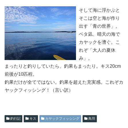
そして海に浮かぶと
そこは空と海が作り
出す「青の世界」。
ベタ凪、晴天の海で
カヤックを漕ぐ。こ
れぞ「大人の夏休
み」。
まったりと釣りしていたら、釣果もまったり。キス20cm
前後が10匹程。
釣果だけが全てではない。釣果を超えた充実感。これぞカ
ヤックフィッシング！（言い訳）
釣行記
キス
カヤックフィッシング
鳥羽