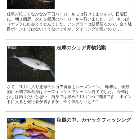
仕事が忙しくなかなか平日パトロールには行けてませんが、日曜日
に、朝３箇所、夕方２箇所のパトロールを行いました。 が、さっぱ
りナブラに出会えませんでした。アングラーは結構居るので、全く駄
目ポイントではないようなのですが、タイミングが悪いのでし...
志摩のショア青物始動
釣行記
さて、10月に入り志摩のショア青物もシーズンイン。 昨年は、全般
的に不調で私自身はノーフィッシュでシーズン終了でした。 今年は
少しは釣りたいと思い、自身では早めの10月1日に初陣です。 ポイン
トに入ると先行者が居ますが、全く気配ないとのこ...
秋風の中、カヤックフィッシング
シーバス