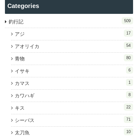
Categories
509
釣行記
17
アジ
54
アオリイカ
80
青物
6
イサキ
1
カマス
8
カワハギ
22
キス
71
シーバス
10
太刀魚