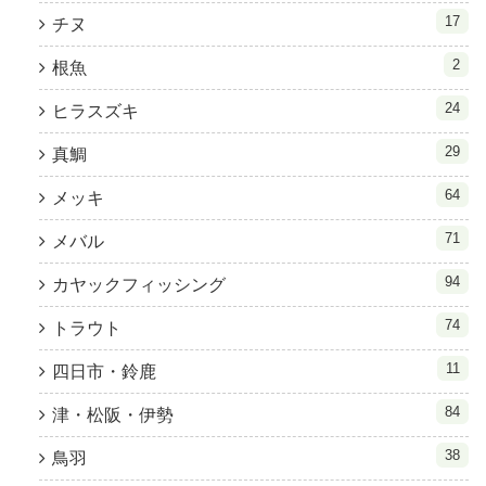
17
チヌ
2
根魚
24
ヒラスズキ
29
真鯛
64
メッキ
71
メバル
94
カヤックフィッシング
74
トラウト
11
四日市・鈴鹿
84
津・松阪・伊勢
38
鳥羽