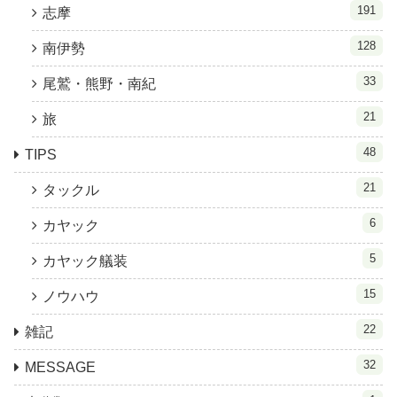
191
志摩
128
南伊勢
33
尾鷲・熊野・南紀
21
旅
48
TIPS
21
タックル
6
カヤック
5
カヤック艤装
15
ノウハウ
22
雑記
32
MESSAGE