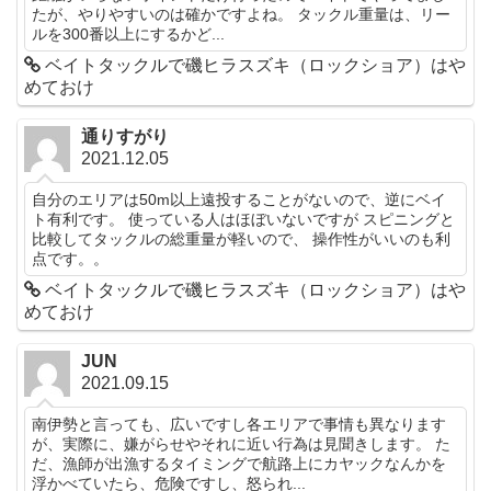
たが、やりやすいのは確かですよね。 タックル重量は、リー
ルを300番以上にするかど...
ベイトタックルで磯ヒラスズキ（ロックショア）はや
めておけ
通りすがり
2021.12.05
自分のエリアは50m以上遠投することがないので、逆にベイ
ト有利です。 使っている人はほぼいないですが スピニングと
比較してタックルの総重量が軽いので、 操作性がいいのも利
点です。。
ベイトタックルで磯ヒラスズキ（ロックショア）はや
めておけ
JUN
2021.09.15
南伊勢と言っても、広いですし各エリアで事情も異なります
が、実際に、嫌がらせやそれに近い行為は見聞きします。 た
だ、漁師が出漁するタイミングで航路上にカヤックなんかを
浮かべていたら、危険ですし、怒られ...