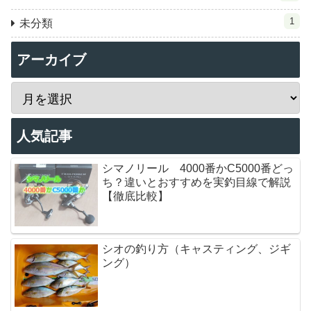
1
未分類
アーカイブ
人気記事
シマノリール 4000番かC5000番どっ
ち？違いとおすすめを実釣目線で解説
【徹底比較】
シオの釣り方（キャスティング、ジギ
ング）