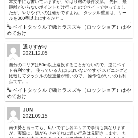
本文中にも書いていますが、やはり磯の条件次第。 先日、飛
距離がいらないポイントだけ行ったのでベイトでやってまし
たが、やりやすいのは確かですよね。 タックル重量は、リー
ルを300番以上にするかど...
ベイトタックルで磯ヒラスズキ（ロックショア）はや
めておけ
通りすがり
2021.12.05
自分のエリアは50m以上遠投することがないので、逆にベイ
ト有利です。 使っている人はほぼいないですが スピニングと
比較してタックルの総重量が軽いので、 操作性がいいのも利
点です。。
ベイトタックルで磯ヒラスズキ（ロックショア）はや
めておけ
JUN
2021.09.15
南伊勢と言っても、広いですし各エリアで事情も異なります
が、実際に、嫌がらせやそれに近い行為は見聞きします。 た