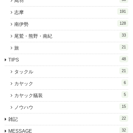
鳥羽
191
志摩
128
南伊勢
33
尾鷲・熊野・南紀
21
旅
48
TIPS
21
タックル
6
カヤック
5
カヤック艤装
15
ノウハウ
22
雑記
32
MESSAGE