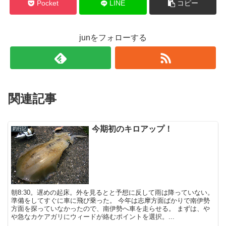
Pocket
LINE
コピー
junをフォローする
関連記事
今期初のキロアップ！
釣行記
朝8:30。遅めの起床。外を見るとと予想に反して雨は降っていない。
準備をしてすぐに車に飛び乗った。 今年は志摩方面ばかりで南伊勢
方面を探っていなかったので、南伊勢へ車を走らせる。 まずは、や
や急なカケアガリにウィードが絡むポイントを選択。...