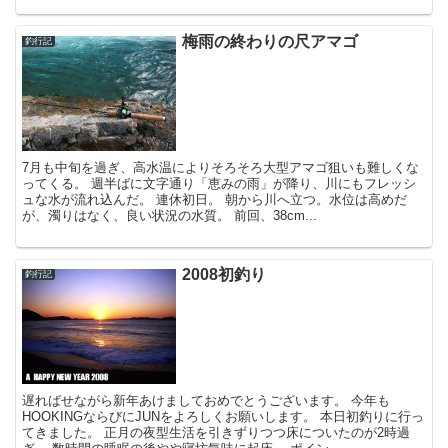
梅雨の終わりの尺アマゴ
釣行記
7月も中旬を過ぎ、高水温によりそろそろ大型アマゴ狙いも難しくな
ってくる。 週半ばに文字通り「恵みの雨」が降り、川にもフレッシ
ュな水が流れ込んだ。 連休初日。 朝から川へ立つ。水位は高めだ
が、濁りはなく、良い状況の水質。 前回、38cm...
2008初釣り
釣行記
遅ればせながら新年あけましておめでとうございます。 今年も
HOOKINGならびにJUNをよろしくお願いします。 本日初釣りに行っ
てきました。 正月の夜型生活を引きずりつつ床についたのが2時過