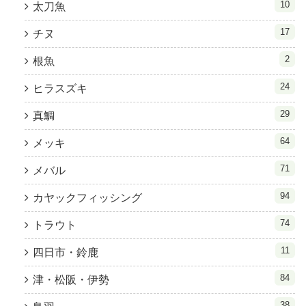
10
太刀魚
17
チヌ
2
根魚
24
ヒラスズキ
29
真鯛
64
メッキ
71
メバル
94
カヤックフィッシング
74
トラウト
11
四日市・鈴鹿
84
津・松阪・伊勢
38