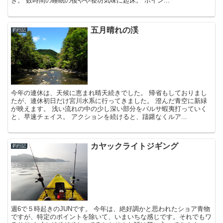
ぎ。 数時間の睡眠の後やや寝坊気味に起床。 ポイン...
五月晴れの渓
釣行記
今年の連休は、天候に恵まれ晴天続きでした。 帰省もしておりまし
たが、連休初日だけ宮川水系に行ってきました。 澄んだ青空に新緑
が映えます。 浅い流れの中の少し深い部分をバルサ蝦夷打っていく
と、早速チェイス。 アクションを続けると、躊躇なくルア...
カヤックライトジギング
釣行記
週6で５時起きのJUNです。 今年は、絶好調かと思われたショア青物
ですが、特定のポイントを除いて、いまいちな感じです。それでもワ