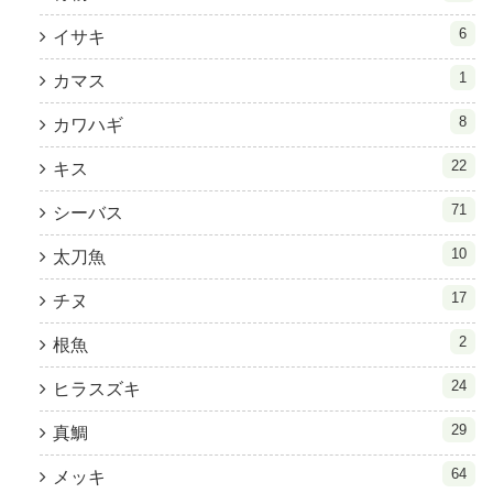
6
イサキ
1
カマス
8
カワハギ
22
キス
71
シーバス
10
太刀魚
17
チヌ
2
根魚
24
ヒラスズキ
29
真鯛
64
メッキ