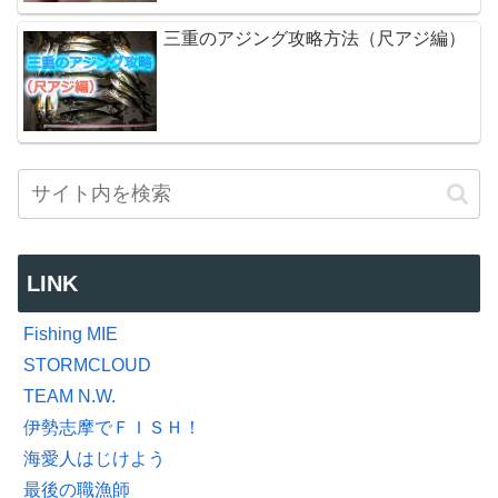
三重のアジング攻略方法（尺アジ編）
LINK
Fishing MIE
STORMCLOUD
TEAM N.W.
伊勢志摩でＦＩＳＨ！
海愛人はじけよう
最後の職漁師