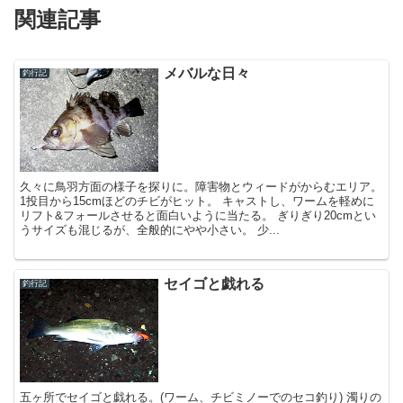
関連記事
メバルな日々
釣行記
久々に鳥羽方面の様子を探りに。障害物とウィードがからむエリア。
1投目から15cmほどのチビがヒット。 キャストし、ワームを軽めに
リフト&フォールさせると面白いように当たる。 ぎりぎり20cmとい
うサイズも混じるが、全般的にやや小さい。 少...
セイゴと戯れる
釣行記
五ヶ所でセイゴと戯れる。(ワーム、チビミノーでのセコ釣り) 濁りの