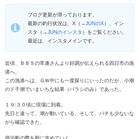
ブログ更新が滞っております。
最新の釣行状況は、X（→
JUNのX
）、イン
スタ（→
JUNのインスタ
）をご覧ください。
最近は、インスタメインです。
近頃、ＢＢＳの常連さんより好調が伝えられる四日市の漁
港へ。
この漁港へは、ＧＷ中にも一度探りにいったのだが、小潮
のド干潮でいまいちな結果（バラシのみ）であった。
１９:３０頃に現場に到着。
先日と違って、潮が動いている。そして、バチも少ないな
がら確認できた。
停泊船の際を順に攻めていく。