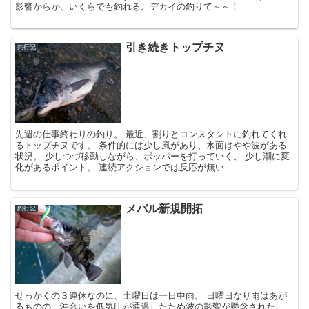
影響からか、いくらでも釣れる。デカイの釣りて～～！
引き続きトップチヌ
釣行記
先週の仕事終わりの釣り。 最近、割りとコンスタントに釣れてくれ
るトップチヌです。 条件的には少し風があり、水面はやや波がある
状況。 少しつづ移動しながら、ポッパーを打っていく。 少し潮に変
化があるポイント。 連続アクションでは反応が無い...
メバル新規開拓
釣行記
せっかくの３連休なのに、土曜日は一日中雨。 日曜日なり雨はあが
るものの、沖合いを低気圧が通過したため波の影響が懸念された。