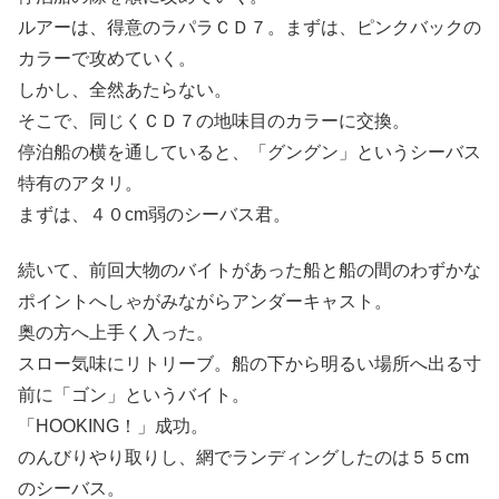
ルアーは、得意のラパラＣＤ７。まずは、ピンクバックの
カラーで攻めていく。
しかし、全然あたらない。
そこで、同じくＣＤ７の地味目のカラーに交換。
停泊船の横を通していると、「グングン」というシーバス
特有のアタリ。
まずは、４０cm弱のシーバス君。
続いて、前回大物のバイトがあった船と船の間のわずかな
ポイントへしゃがみながらアンダーキャスト。
奥の方へ上手く入った。
スロー気味にリトリーブ。船の下から明るい場所へ出る寸
前に「ゴン」というバイト。
「HOOKING！」成功。
のんびりやり取りし、網でランディングしたのは５５cm
のシーバス。