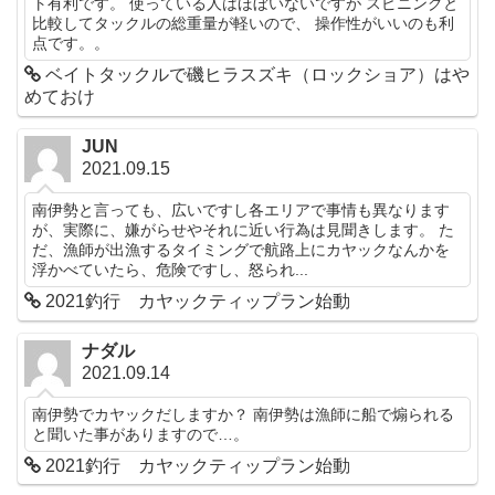
ト有利です。 使っている人はほぼいないですが スピニングと
比較してタックルの総重量が軽いので、 操作性がいいのも利
点です。。
ベイトタックルで磯ヒラスズキ（ロックショア）はや
めておけ
JUN
2021.09.15
南伊勢と言っても、広いですし各エリアで事情も異なります
が、実際に、嫌がらせやそれに近い行為は見聞きします。 た
だ、漁師が出漁するタイミングで航路上にカヤックなんかを
浮かべていたら、危険ですし、怒られ...
2021釣行 カヤックティップラン始動
ナダル
2021.09.14
南伊勢でカヤックだしますか？ 南伊勢は漁師に船で煽られる
と聞いた事がありますので…。
2021釣行 カヤックティップラン始動