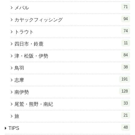
71
メバル
94
カヤックフィッシング
74
トラウト
11
四日市・鈴鹿
84
津・松阪・伊勢
38
鳥羽
191
志摩
128
南伊勢
33
尾鷲・熊野・南紀
21
旅
48
TIPS