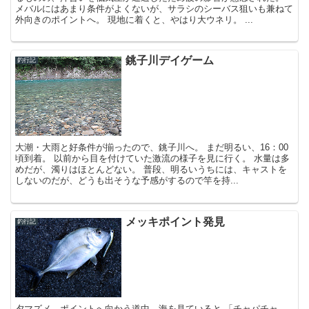
メバルにはあまり条件がよくないが、サラシのシーバス狙いも兼ねて
外向きのポイントへ。 現地に着くと、やはり大ウネリ。 ...
銚子川デイゲーム
釣行記
大潮・大雨と好条件が揃ったので、銚子川へ。 まだ明るい、16：00
頃到着。 以前から目を付けていた激流の様子を見に行く。 水量は多
めだが、濁りはほとんどない。 普段、明るいうちには、キャストを
しないのだが、どうも出そうな予感がするので竿を持...
メッキポイント発見
釣行記
夕マズメ。ポイントへ向かう道中、海を見ていると 「チャパチャ