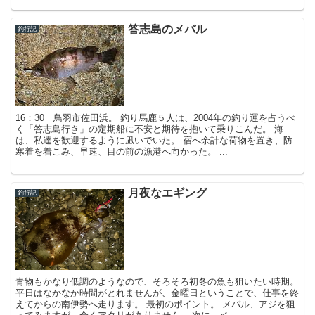
答志島のメバル
釣行記
16：30 鳥羽市佐田浜。 釣り馬鹿５人は、2004年の釣り運を占うべ
く「答志島行き」の定期船に不安と期待を抱いて乗りこんだ。 海
は、私達を歓迎するように凪いでいた。 宿へ余計な荷物を置き、防
寒着を着こみ、早速、目の前の漁港へ向かった。 ...
月夜なエギング
釣行記
青物もかなり低調のようなので、そろそろ初冬の魚も狙いたい時期。
平日はなかなか時間がとれませんが、金曜日ということで、仕事を終
えてからの南伊勢へ走ります。 最初のポイント。 メバル、アジを狙