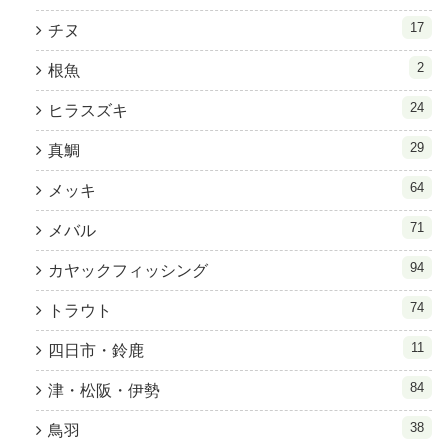
17
チヌ
2
根魚
24
ヒラスズキ
29
真鯛
64
メッキ
71
メバル
94
カヤックフィッシング
74
トラウト
11
四日市・鈴鹿
84
津・松阪・伊勢
38
鳥羽