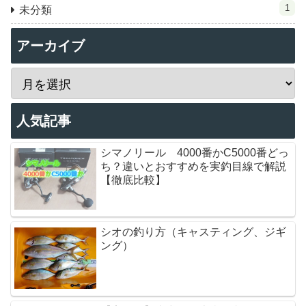
1
未分類
アーカイブ
人気記事
シマノリール 4000番かC5000番どっ
ち？違いとおすすめを実釣目線で解説
【徹底比較】
シオの釣り方（キャスティング、ジギ
ング）