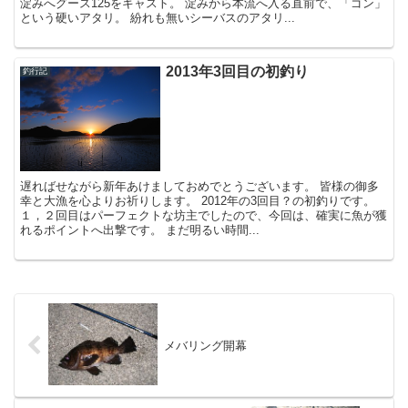
淀みへグース125をキャスト。 淀みから本流へ入る直前で、「ゴン」
という硬いアタリ。 紛れも無いシーバスのアタリ...
2013年3回目の初釣り
釣行記
遅ればせながら新年あけましておめでとうございます。 皆様の御多
幸と大漁を心よりお祈りします。 2012年の3回目？の初釣りです。
１，２回目はパーフェクトな坊主でしたので、今回は、確実に魚が獲
れるポイントへ出撃です。 まだ明るい時間...
メバリング開幕