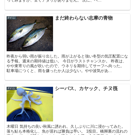
ってみますが、全くアタリがありません。 次に、ベ...
まだ終わらない志摩の青物
釣行記
昨夜から弱い雨が振り出した。雨が上がると強い冬型の気圧配置にな
る予報。週末の期待値は低い。 今日がラストチャンスか。 昨夜は、
やや東寄りの風が吹いたので、ウネリを期待してサーフへ向った。
駐車場につくと、雨を嫌ったか人は少ない。やや波気があ...
シーバス、カヤック、チヌ筏
釣行記
木曜日 気持ちの良い秋風に誘われ、久しぶりに川に浸かってみた。
落ち鮎も本格化し、魚が居れば勝負は早い。 1投目。橋脚裏の流れの