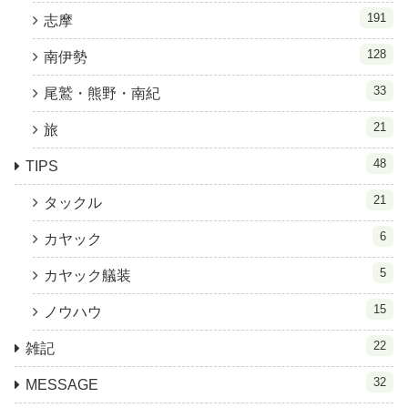
191
志摩
128
南伊勢
33
尾鷲・熊野・南紀
21
旅
48
TIPS
21
タックル
6
カヤック
5
カヤック艤装
15
ノウハウ
22
雑記
32
MESSAGE