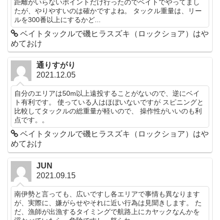
距離がいらないポイントだけ行ったのでベイトでやってまし
たが、やりやすいのは確かですよね。 タックル重量は、リー
ルを300番以上にするかど...
ベイトタックルで磯ヒラスズキ（ロックショア）はや
めておけ
通りすがり
2021.12.05
自分のエリアは50m以上遠投することがないので、逆にベイ
ト有利です。 使っている人はほぼいないですが スピニングと
比較してタックルの総重量が軽いので、 操作性がいいのも利
点です。。
ベイトタックルで磯ヒラスズキ（ロックショア）はや
めておけ
JUN
2021.09.15
南伊勢と言っても、広いですし各エリアで事情も異なります
が、実際に、嫌がらせやそれに近い行為は見聞きします。 た
だ、漁師が出漁するタイミングで航路上にカヤックなんかを