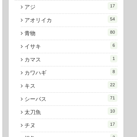
17
アジ
54
アオリイカ
80
青物
6
イサキ
1
カマス
8
カワハギ
22
キス
71
シーバス
10
太刀魚
17
チヌ