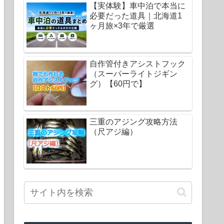
【実体験】車中泊で本当に
必要だった道具｜北海道1
ヶ月旅×3年で厳選
自作管付きアシストフック
（スーパーライトジギン
グ）【60円で】
三重のアジング攻略方法
（尺アジ編）