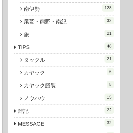
128
南伊勢
33
尾鷲・熊野・南紀
21
旅
48
TIPS
21
タックル
6
カヤック
5
カヤック艤装
15
ノウハウ
22
雑記
32
MESSAGE