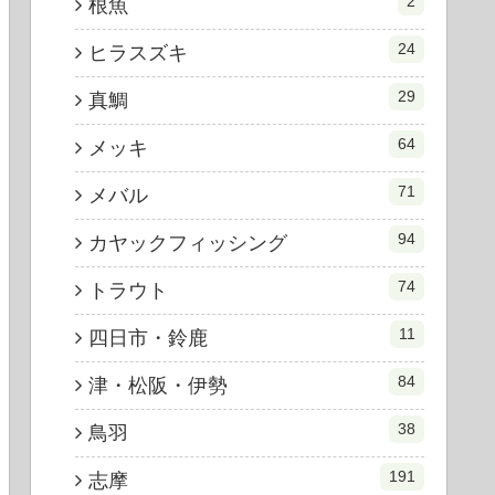
2
根魚
24
ヒラスズキ
29
真鯛
64
メッキ
71
メバル
94
カヤックフィッシング
74
トラウト
11
四日市・鈴鹿
84
津・松阪・伊勢
38
鳥羽
191
志摩