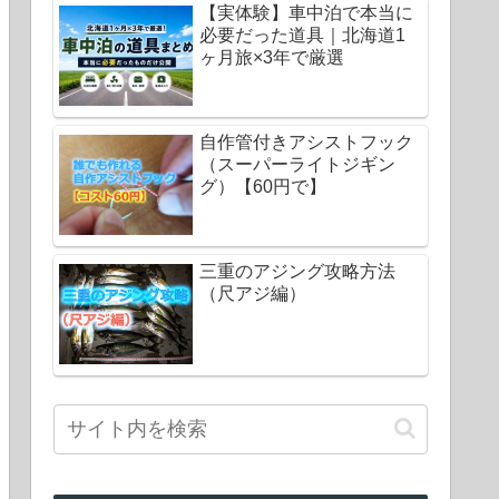
【実体験】車中泊で本当に
必要だった道具｜北海道1
ヶ月旅×3年で厳選
自作管付きアシストフック
（スーパーライトジギン
グ）【60円で】
三重のアジング攻略方法
（尺アジ編）