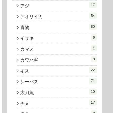
17
アジ
54
アオリイカ
80
青物
6
イサキ
1
カマス
8
カワハギ
22
キス
71
シーバス
10
太刀魚
17
チヌ