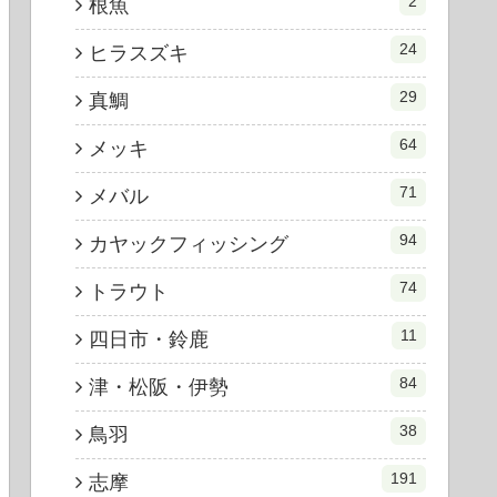
2
根魚
24
ヒラスズキ
29
真鯛
64
メッキ
71
メバル
94
カヤックフィッシング
74
トラウト
11
四日市・鈴鹿
84
津・松阪・伊勢
38
鳥羽
191
志摩