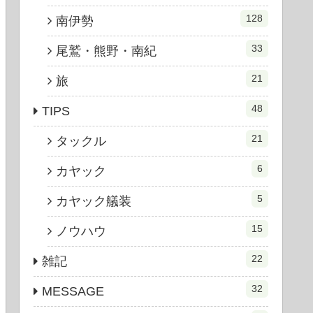
128
南伊勢
33
尾鷲・熊野・南紀
21
旅
48
TIPS
21
タックル
6
カヤック
5
カヤック艤装
15
ノウハウ
22
雑記
32
MESSAGE