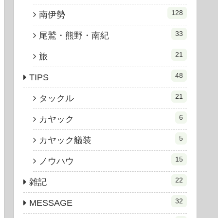
128
南伊勢
33
尾鷲・熊野・南紀
21
旅
48
TIPS
21
タックル
6
カヤック
5
カヤック艤装
15
ノウハウ
22
雑記
32
MESSAGE