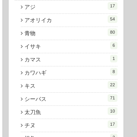
17
アジ
54
アオリイカ
80
青物
6
イサキ
1
カマス
8
カワハギ
22
キス
71
シーバス
10
太刀魚
17
チヌ