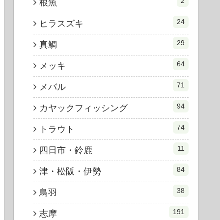
2
根魚
24
ヒラスズキ
29
真鯛
64
メッキ
71
メバル
94
カヤックフィッシング
74
トラウト
11
四日市・鈴鹿
84
津・松阪・伊勢
38
鳥羽
191
志摩