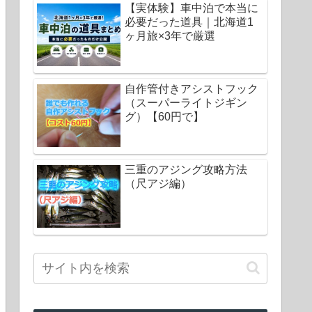
【実体験】車中泊で本当に
必要だった道具｜北海道1
ヶ月旅×3年で厳選
自作管付きアシストフック
（スーパーライトジギン
グ）【60円で】
三重のアジング攻略方法
（尺アジ編）