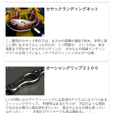
カヤックランディングネット
TIPS
ここ数回のカヤック釣行では、まさかの真鯛が連続で釣れ、非常に楽
しい思いをさせてもらったのだが、１つ問題が。 というのは、魚を
海面まで浮かせてからのランディング。 ボカなどの高級ランディン
グツールを持っていなし（ラパラのフィッシュホルダーは積...
オーシャングリップ２１００
タックル
いつの間にかルアーフィッシングには必須のアイテムになりつつある
フィッシンググリップ。 利便性はあるだろうが、下記のような理由
でなかなか購入に踏み切れずにいた。 昔はそんなもの誰も使ってい
なかったし・・・ 大型のプライヤーでも魚は掴めるし・・...