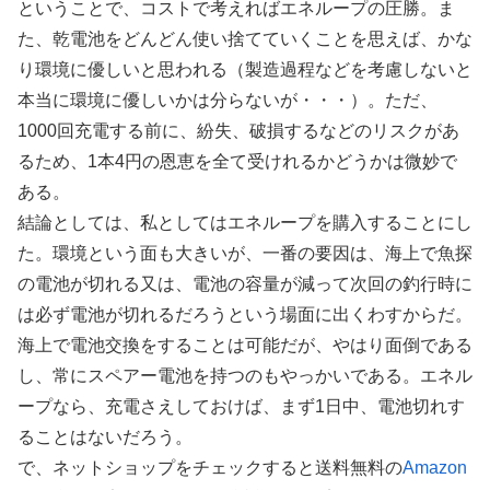
ということで、コストで考えればエネループの圧勝。ま
た、乾電池をどんどん使い捨てていくことを思えば、かな
り環境に優しいと思われる（製造過程などを考慮しないと
本当に環境に優しいかは分らないが・・・）。ただ、
1000回充電する前に、紛失、破損するなどのリスクがあ
るため、1本4円の恩恵を全て受けれるかどうかは微妙で
ある。
結論としては、私としてはエネループを購入することにし
た。環境という面も大きいが、一番の要因は、海上で魚探
の電池が切れる又は、電池の容量が減って次回の釣行時に
は必ず電池が切れるだろうという場面に出くわすからだ。
海上で電池交換をすることは可能だが、やはり面倒である
し、常にスペアー電池を持つのもやっかいである。エネル
ープなら、充電さえしておけば、まず1日中、電池切れす
ることはないだろう。
で、ネットショップをチェックすると送料無料の
Amazon