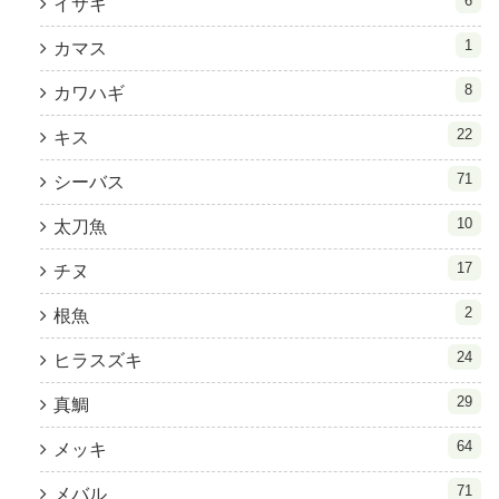
6
イサキ
1
カマス
8
カワハギ
22
キス
71
シーバス
10
太刀魚
17
チヌ
2
根魚
24
ヒラスズキ
29
真鯛
64
メッキ
71
メバル