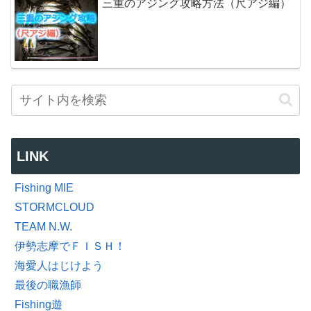
三重のアジング攻略方法（尺アジ編）
LINK
Fishing MIE
STORMCLOUD
TEAM N.W.
伊勢志摩でＦＩＳＨ！
海愛人はじけよう
最後の職漁師
Fishing遊