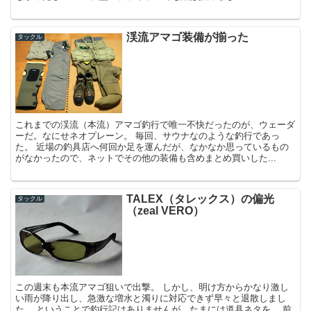
渓流アマゴ装備が揃った
タックル
これまでの渓流（本流）アマゴ釣行で唯一不快だったのが、ウェーダ
ーだ。なにせネオプレーン。 毎回、サウナなのような釣行であっ
た。 近場の釣具店へ何回か足を運んだが、なかなか思っているもの
がなかったので、ネットでその他の装備も含めまとめ買いした...
TALEX（タレックス）の偏光
タックル
（zeal VERO）
この週末も本流アマゴ狙いで出撃。 しかし、明け方からかなり激し
い雨が降り出し、急激な増水と濁りに対応できず早々と退散しまし
た。 ということで釣行記はありませんが、たまには道具ネタを。 前