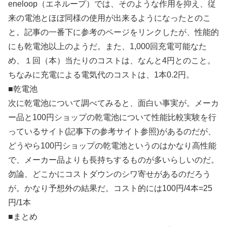
eneloop（エネループ）では、そのような作用を抑え、従
来の電池とほぼ同様の使用が出来るようになったとのこ
と。記事の一番下に参考のページをリンクしたが、性能的
にも乾電池以上のようだ。また、1,000回充電可能なた
め、１回（本）当たりのコストは、なんと4円とのこと。
ちなみに充電による電気代のコストは、1本0.2円。
■
乾電池
次に乾電池について調べてみると、面白い事実が。メーカ
ー品と100円ショップの乾電池について性能比較実験を行
っているサイト(記事下の参考サイト参照)があるのだが、
どうやら100円ショップの乾電池というのはかなり高性能
で、メーカー品よりも長持ちするものが多いらしいのだ。
勿論、どこかにコストダウンのシワ寄せがあるのだろう
が。かなり予想外の結果だ。コスト的には100円/4本=25
円/1本
■
まとめ