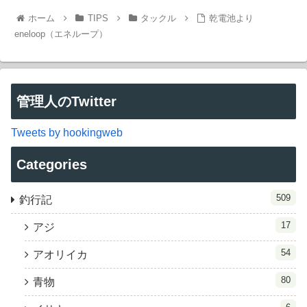
ホーム
TIPS
タックル
乾電池より
eneloop（エネループ）
管理人のTwitter
Tweets by hookingweb
Categories
509
釣行記
17
アジ
54
アオリイカ
80
青物