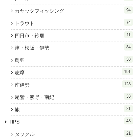
94
カヤックフィッシング
74
トラウト
11
四日市・鈴鹿
84
津・松阪・伊勢
38
鳥羽
191
志摩
128
南伊勢
33
尾鷲・熊野・南紀
21
旅
48
TIPS
21
タックル