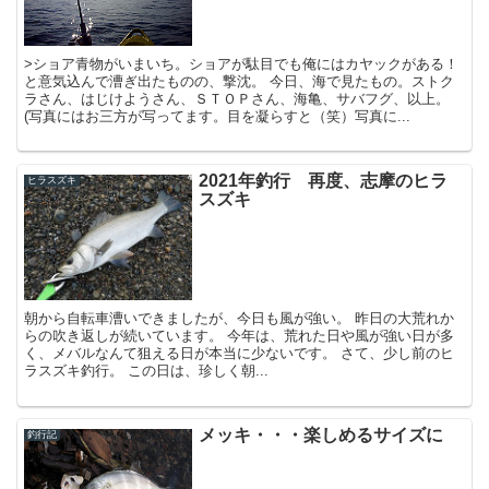
>ショア青物がいまいち。ショアが駄目でも俺にはカヤックがある！
と意気込んで漕ぎ出たものの、撃沈。 今日、海で見たもの。ストク
ラさん、はじけようさん、ＳＴＯＰさん、海亀、サバフグ、以上。
(写真にはお三方が写ってます。目を凝らすと（笑）写真に...
2021年釣行 再度、志摩のヒラ
ヒラスズキ
スズキ
朝から自転車漕いできましたが、今日も風が強い。 昨日の大荒れか
らの吹き返しが続いています。 今年は、荒れた日や風が強い日が多
く、メバルなんて狙える日が本当に少ないです。 さて、少し前のヒ
ラスズキ釣行。 この日は、珍しく朝...
メッキ・・・楽しめるサイズに
釣行記