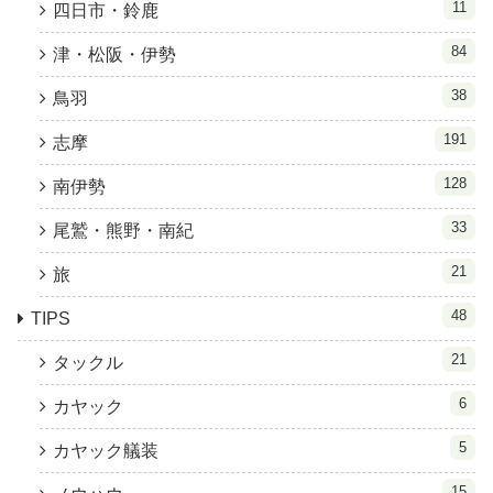
11
四日市・鈴鹿
84
津・松阪・伊勢
38
鳥羽
191
志摩
128
南伊勢
33
尾鷲・熊野・南紀
21
旅
48
TIPS
21
タックル
6
カヤック
5
カヤック艤装
15