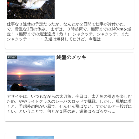
仕事な３連休の予定だったが、なんとか２日間で仕事が片付いた。
で、貴重な1日の休み。 まずは、３時起床で、熊野までの140kmを爆
走！（熊野までの最速達成！危！） シャクッテ、シャクッテ、また
シャクッテ・・・・ 先週は爆発してたけど、今週は...
終盤のメッキ
釣行記
アサイチは、いつもながらの太刀魚。今日は、太刀魚の引きを楽しむ
ため、ややライトクラスのシーバスロッドで挑戦。しかし、現地に着
くと、予想外の向かい風で、ぜんぜん飛ばない。でかいルアー投げに
くい。ということで、何とか１匹のみ。遠路はるばるやっ...