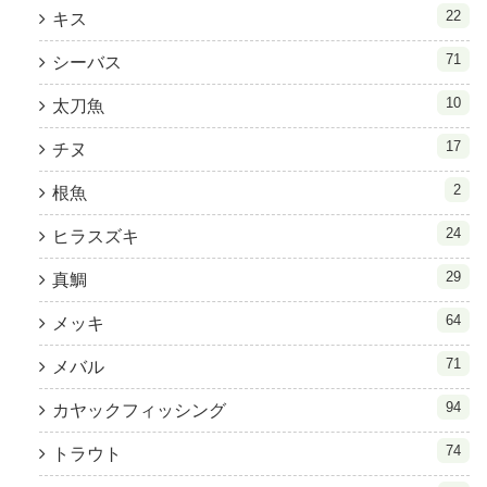
22
キス
71
シーバス
10
太刀魚
17
チヌ
2
根魚
24
ヒラスズキ
29
真鯛
64
メッキ
71
メバル
94
カヤックフィッシング
74
トラウト