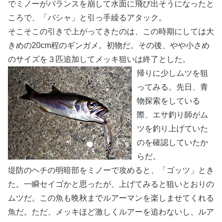
でミノーがバランスを崩して水面に飛び出そうになったと
ころで、「バシャ」と引っ手繰るアタック。
そこそこの引きで上がってきたのは、この時期にしては大
きめの20cm程のギンガメ。初物だ。その後、やや小さめ
のサイズを３匹追加してメッキ狙いは終了とした。
帰りに少しムツを狙
ってみる。先日、青
物探索をしている
際、エサ釣り師がム
ツを釣り上げていた
のを確認していたか
らだ。
堤防のヘチの明暗部をミノーで攻めると、「ゴッツ」とき
た。一瞬セイゴかと思ったが、上げてみると狙いとおりの
ムツだ。この魚も晩秋までルアーマンを楽しませてくれる
魚だ。ただ、メッキほど激しくルアーを追わないし、ルア