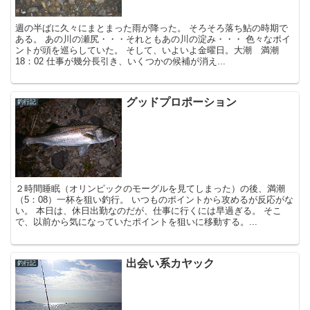
週の半ばに久々にまとまった雨が降った。 そろそろ落ち鮎の時期で
ある。 あの川の瀬尻・・・それともあの川の淀み・・・ 色々なポイ
ントが頭を巡らしていた。 そして、いよいよ金曜日。大潮 満潮
18：02 仕事が幾分長引き、いくつかの候補が消え...
グッドプロポーション
釣行記
２時間睡眠（オリンピックのモーグルを見てしまった）の後、満潮
（5：08）一杯を狙い釣行。 いつものポイントから攻めるが反応がな
い。 本日は、休日出勤なのだが、仕事に行くには早過ぎる。 そこ
で、以前から気になっていたポイントを狙いに移動する。...
出会い系カヤック
釣行記