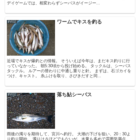
デイゲームでは、相変わらずシーバスがイージー...
ワームでキスを釣る
釣行記
近場でキスが爆釣との情報。 そういえば今年は、まだキス釣りに行
っていなかった。 朝5:30頃から投げ始める。 タックルは、シーバス
タックル。 ルアーの替わりに中通し重りと針。 まずは、石ゴカイを
つけ、キャスト。 糸ふけを取り、さびきだすと同...
落ち鮎シーバス
釣行記
雨後の濁りを期待して、宮川へ釣行。 大潮の下げを狙い、20：30よ
り釣り開始。 濁りはさほどでもないが、水量も多めで雰囲気満点。