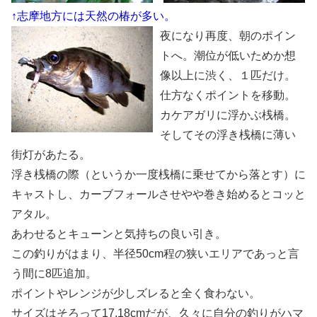
↑志摩地方には天然の椿が多い。
夜になり再度、朝のポイン
トへ。潮位が低いためか想
像以上に渋く、１匹だけ。
仕方なくポイントを移動。
カケアガリに浮かぶ桟橋。
そしてその浮き桟橋に薄い
街灯があたる。
浮き桟橋の際（というか一度桟橋に乗せてから落とす）に
キャストし、カーブフォールさせやや巻き始めるとコッと
アタル。
あわせるとキューンと気持ちの良い引き。
この釣りがはまり、半径50cm程の狭いエリアであっと言
う間に8匹追加。
ポイントやレンジが少しズレると全く食わない。
サイズはそろって17.18cmだが、久々に自分の釣りがハマ