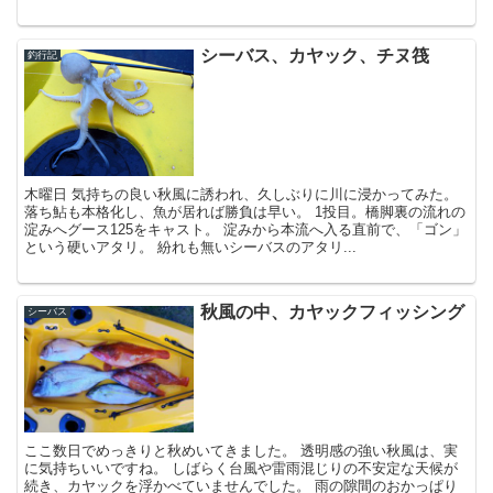
シーバス、カヤック、チヌ筏
釣行記
木曜日 気持ちの良い秋風に誘われ、久しぶりに川に浸かってみた。
落ち鮎も本格化し、魚が居れば勝負は早い。 1投目。橋脚裏の流れの
淀みへグース125をキャスト。 淀みから本流へ入る直前で、「ゴン」
という硬いアタリ。 紛れも無いシーバスのアタリ...
秋風の中、カヤックフィッシング
シーバス
ここ数日でめっきりと秋めいてきました。 透明感の強い秋風は、実
に気持ちいいですね。 しばらく台風や雷雨混じりの不安定な天候が
続き、カヤックを浮かべていませんでした。 雨の隙間のおかっぱり