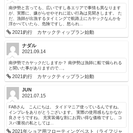
南伊勢と言っても、広いですし各エリアで事情も異なります
が、実際に、嫌がらせやそれに近い行為は見聞きします。 た
だ、漁師が出漁するタイミングで航路上にカヤックなんかを
浮かべていたら、危険ですし、怒られ...
2021釣行 カヤックティップラン始動
ナダル
2021.09.14
南伊勢でカヤックだしますか？ 南伊勢は漁師に船で煽られる
と聞いた事がありますので…。
2021釣行 カヤックティップラン始動
JUN
2021.07.15
FABさん こんにちは。 タイドマニア使っているんですね。
インプレをありがとうございます。 実際の使用感もなかなか
良さそうですね。 充実装備な割にお買い得な価格ですし、コ
スパ重視の私としては...
2021年ショア用フローティングベスト（ライフジャ