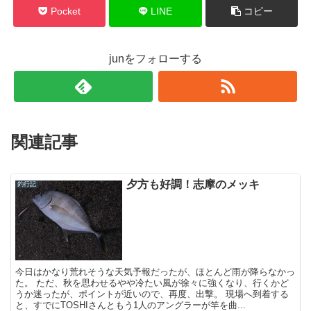
Pocket
LINE
コピー
junをフォローする
関連記事
夕方も好調！志摩のメッキ
釣行記
今日はかなり荒れそうな天気予報だったが、ほとんど雨が降らなかっ
た。 ただ、秋を思わせるやや冷たい風が徐々に強くなり、行くかど
うか迷ったが、ポイントが近いので、再度、出撃。 現場へ到着する
と、すでにTOSHIさんともう1人のアングラーが竿を曲...