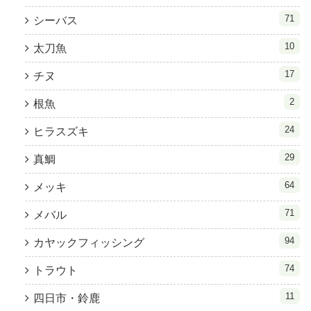
71
シーバス
10
太刀魚
17
チヌ
2
根魚
24
ヒラスズキ
29
真鯛
64
メッキ
71
メバル
94
カヤックフィッシング
74
トラウト
11
四日市・鈴鹿