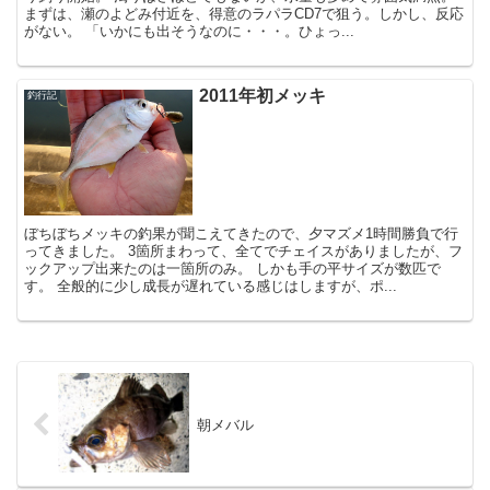
まずは、瀬のよどみ付近を、得意のラパラCD7で狙う。しかし、反応
がない。 「いかにも出そうなのに・・・。ひょっ...
2011年初メッキ
釣行記
ぼちぼちメッキの釣果が聞こえてきたので、夕マズメ1時間勝負で行
ってきました。 3箇所まわって、全てでチェイスがありましたが、フ
ックアップ出来たのは一箇所のみ。 しかも手の平サイズが数匹で
す。 全般的に少し成長が遅れている感じはしますが、ポ...
朝メバル