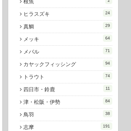
2
根魚
24
ヒラスズキ
29
真鯛
64
メッキ
71
メバル
94
カヤックフィッシング
74
トラウト
11
四日市・鈴鹿
84
津・松阪・伊勢
38
鳥羽
191
志摩