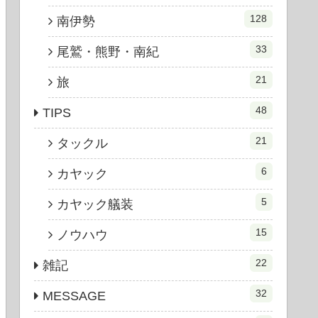
128
南伊勢
33
尾鷲・熊野・南紀
21
旅
48
TIPS
21
タックル
6
カヤック
5
カヤック艤装
15
ノウハウ
22
雑記
32
MESSAGE