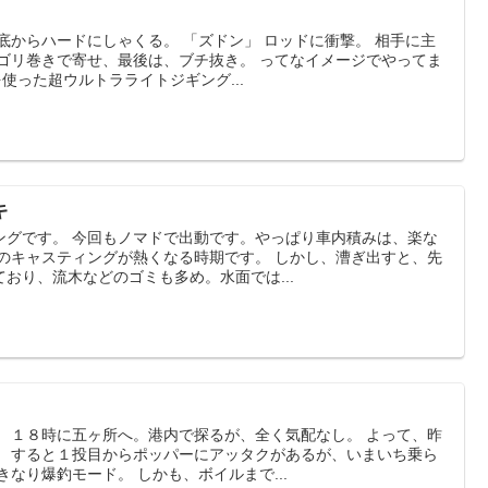
底からハードにしゃくる。 「ズドン」 ロッドに衝撃。 相手に主
 ゴリ巻きで寄せ、最後は、ブチ抜き。 ってなイメージでやってま
使った超ウルトラライトジギング...
キ
ングです。 今回もノマドで出動です。やっぱり車内積みは、楽な
ラのキャスティングが熱くなる時期です。 しかし、漕ぎ出すと、先
おり、流木などのゴミも多め。水面では...
。 １８時に五ヶ所へ。港内で探るが、全く気配なし。 よって、昨
。 すると１投目からポッパーにアッタクがあるが、いまいち乗ら
なり爆釣モード。 しかも、ボイルまで...