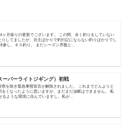
4ヶ月振りの更新でございます。 この間、全く釣りをしていない
たりしてましたが、坊主ばかりで釣行記にならない釣りばかりでし
参し、キス釣り。 まだシーズン序盤と...
J（スーパーライトジギング）初戦
府県を除き緊急事態宣言が解除されました。 これまでどんよりと
明るくなったように思いますが、まだまだ油断はできません。 私
せるような環境に住んでいますし、私が...