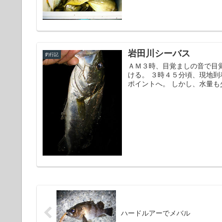
岩田川シーバス
釣行記
ＡＭ３時、目覚ましの音で目
ける。 ３時４５分頃、現地
ポイントへ。 しかし、水量も少
ハードルアーでメバル