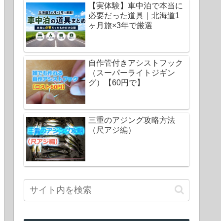
【実体験】車中泊で本当に
必要だった道具｜北海道1
ヶ月旅×3年で厳選
自作管付きアシストフック
（スーパーライトジギン
グ）【60円で】
三重のアジング攻略方法
（尺アジ編）