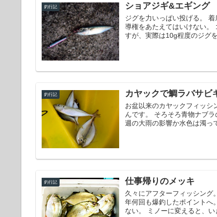
ショアジギ&エギング
釣行記
ジグを力いっぱい投げる。 着
導権をあたえてはいけない。
すが、実際は10g程度のジグを
カヤックで鯛ラバサビ
釣行記
お盆以来のカヤックフィッシ
んです。 そろそろ青物ナブ
週の大雨の影響か水色は濁って
仕事帰りのメッキ
釣行記
久々にアフターフィッシング
年何回も爆釣したポイントへ
ない。 ミノーに変えると、いき