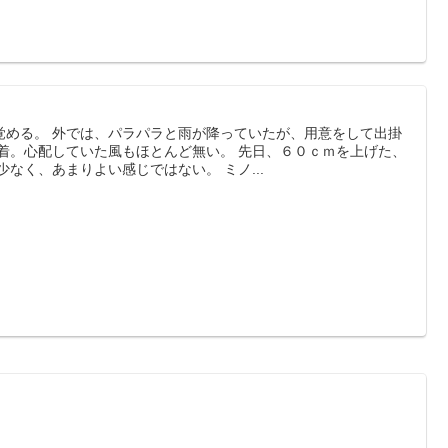
覚める。 外では、パラパラと雨が降っていたが、用意をして出掛
到着。心配していた風もほとんど無い。 先日、６０ｃｍを上げた、
なく、あまりよい感じではない。 ミノ...