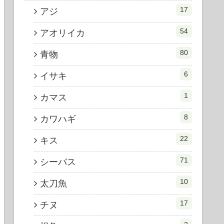
17
アジ
54
アオリイカ
80
青物
6
イサキ
1
カマス
8
カワハギ
22
キス
71
シーバス
10
太刀魚
17
チヌ