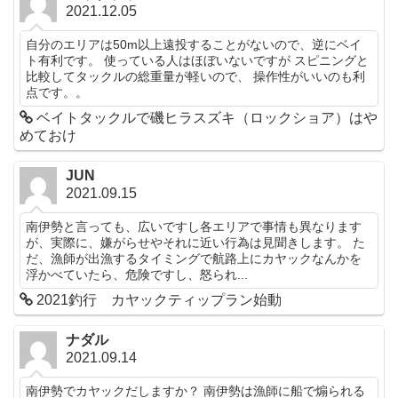
2021.12.05
自分のエリアは50m以上遠投することがないので、逆にベイ
ト有利です。 使っている人はほぼいないですが スピニングと
比較してタックルの総重量が軽いので、 操作性がいいのも利
点です。。
ベイトタックルで磯ヒラスズキ（ロックショア）はや
めておけ
JUN
2021.09.15
南伊勢と言っても、広いですし各エリアで事情も異なります
が、実際に、嫌がらせやそれに近い行為は見聞きします。 た
だ、漁師が出漁するタイミングで航路上にカヤックなんかを
浮かべていたら、危険ですし、怒られ...
2021釣行 カヤックティップラン始動
ナダル
2021.09.14
南伊勢でカヤックだしますか？ 南伊勢は漁師に船で煽られる