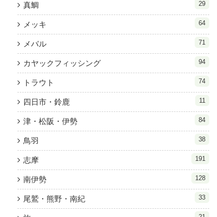
29
真鯛
64
メッキ
71
メバル
94
カヤックフィッシング
74
トラウト
11
四日市・鈴鹿
84
津・松阪・伊勢
38
鳥羽
191
志摩
128
南伊勢
33
尾鷲・熊野・南紀
21