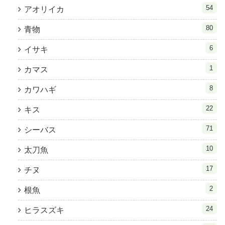
54
アオリイカ
80
青物
6
イサキ
1
カマス
8
カワハギ
22
キス
71
シーバス
10
太刀魚
17
チヌ
2
根魚
24
ヒラスズキ