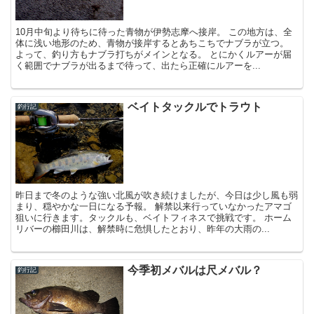
10月中旬より待ちに待った青物が伊勢志摩へ接岸。 この地方は、全
体に浅い地形のため、青物が接岸するとあちこちでナブラが立つ。
よって、釣り方もナブラ打ちがメインとなる。 とにかくルアーが届
く範囲でナブラが出るまで待って、出たら正確にルアーを...
ベイトタックルでトラウト
釣行記
昨日まで冬のような強い北風が吹き続けましたが、今日は少し風も弱
まり、穏やかな一日になる予報。 解禁以来行っていなかったアマゴ
狙いに行きます。タックルも、ベイトフィネスで挑戦です。 ホーム
リバーの櫛田川は、解禁時に危惧したとおり、昨年の大雨の...
今季初メバルは尺メバル？
釣行記