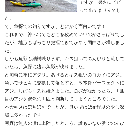
ですが、暑さにビビ
ッて出てませんでし
た。
で、魚探での釣りですが、とにかく面白いです！
これまで、沖へ出てもどこを攻めていいのかさっぱりでし
たが、地形もばっちり把握できてかなり面白さが増しまし
た。
しかも魚影も結構映ります。キス狙いでのんびりと流して
いたら、魚探に凄い魚影が映りました。
と同時に竿にアタリ。あげるとキス狙いのゴカイにアジ。
急いでサビキに交換して落とすと、５本針パーフェクトに
アジ。しばらく釣れ続きました。魚探がなかったら、１匹
目のアジを偶然の１匹と判断してしまうところでした。
本命キスはぼちぼちでしたが、良い型は15m程度の少し深
場に多かったです。
写真は無人の浜に上陸したところ。誰もいない浜でのんび