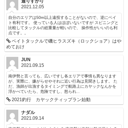
通りすがり
2021.12.05
自分のエリアは50m以上遠投することがないので、逆にベイ
ト有利です。 使っている人はほぼいないですが スピニングと
比較してタックルの総重量が軽いので、 操作性がいいのも利
点です。。
ベイトタックルで磯ヒラスズキ（ロックショア）はや
めておけ
JUN
2021.09.15
南伊勢と言っても、広いですし各エリアで事情も異なります
が、実際に、嫌がらせやそれに近い行為は見聞きします。 た
だ、漁師が出漁するタイミングで航路上にカヤックなんかを
浮かべていたら、危険ですし、怒られ...
2021釣行 カヤックティップラン始動
ナダル
2021.09.14