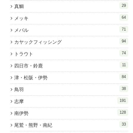
29
真鯛
64
メッキ
71
メバル
94
カヤックフィッシング
74
トラウト
11
四日市・鈴鹿
84
津・松阪・伊勢
38
鳥羽
191
志摩
128
南伊勢
33
尾鷲・熊野・南紀