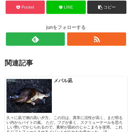
Pocket
LINE
コピー
junをフォローする
関連記事
メバル凪
釣行記
久々に凪で潮の高い夕方。 この日は、異常に活性が高く、まだ明る
い内からバイトの嵐。 ただ、フグが多く、スクリューテールを恐ろ
しい勢いでかじられるので、素材が固めのじゃこまろを使用。 これ
をリフトフォールさせるメゾットがなかなか良かった。 ほ...