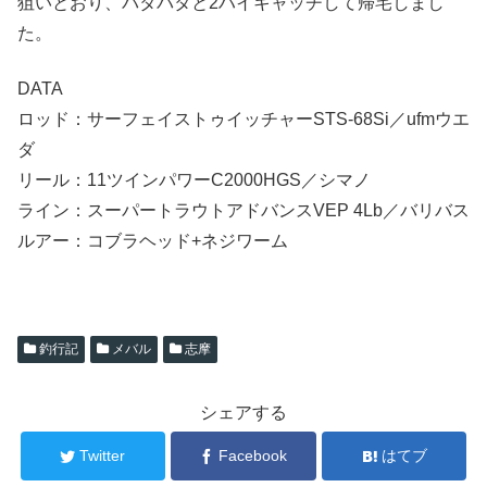
狙いとおり、パタパタと2ハイキャッチして帰宅しまし
た。
DATA
ロッド：サーフェイストゥイッチャーSTS-68Si／ufmウエ
ダ
リール：11ツインパワーC2000HGS／シマノ
ライン：スーパートラウトアドバンスVEP 4Lb／バリバス
ルアー：コブラヘッド+ネジワーム
釣行記
メバル
志摩
シェアする
Twitter
Facebook
はてブ