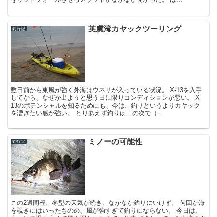
英虞湾カヤックツーリング
釣行記
数日前から東風が強く外海はウネリが入っている状況。 X-13を入手
してから、なぜか出ようと思う日に限りコンディションが悪い。 X-
13のポテンシャルを知るためにも、今は、釣りというよりカヤック
を漕ぎたい感が強い。 とりあえず釣りは二の次で（...
ミノーの可能性
釣行記
この2週間程、冬型の天気が続き、なかなか釣りにいけず。 何回か海
を覗きにはいったものの、風が強すぎて釣りにならない。 今日は、