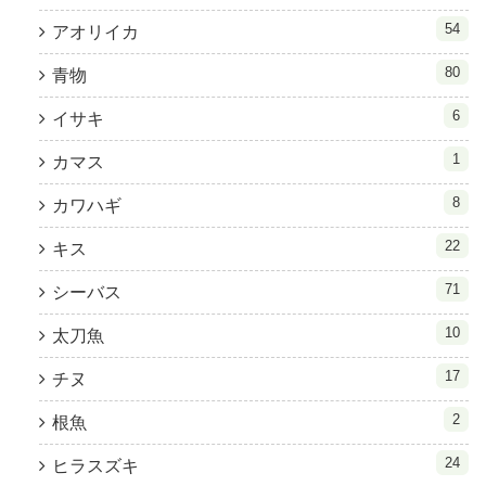
54
アオリイカ
80
青物
6
イサキ
1
カマス
8
カワハギ
22
キス
71
シーバス
10
太刀魚
17
チヌ
2
根魚
24
ヒラスズキ