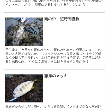
久々に気温も高めで風も弱かったので、仕事が終わってから内湾のポ
イントへ。 しかし、現場に到着し少しすると、どこから...
雨の中、短時間勝負
釣行記
子供達は、今日から夏休みとか。 夏休みが本当に必要なのは、この
国の大人達ではないか。 ちょっとシュールな書き出しとは全く関係
なく今日もアオリ狙い。 上げ７分付近を狙う予定で、７時前に起き
ると結構な雨。 すぐに２度寝。次に目を覚ますと潮が下げ...
志摩のメッキ
釣行記
昼過ぎから少しだけ海へ。 いちよ青物狙いでメタルジグなんぞ付け