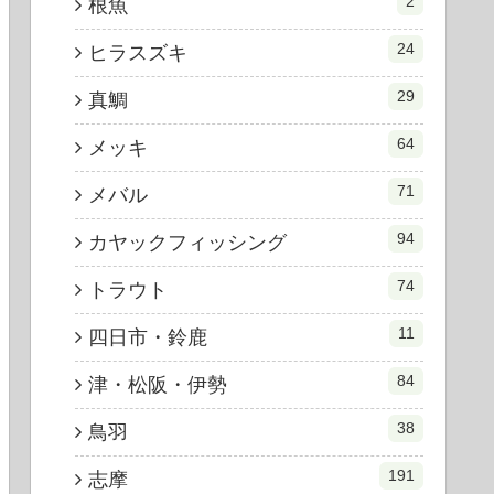
2
根魚
24
ヒラスズキ
29
真鯛
64
メッキ
71
メバル
94
カヤックフィッシング
74
トラウト
11
四日市・鈴鹿
84
津・松阪・伊勢
38
鳥羽
191
志摩