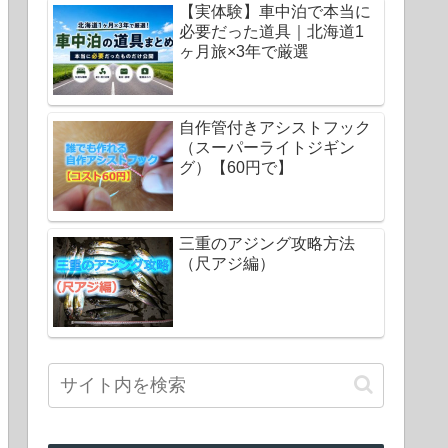
【実体験】車中泊で本当に
必要だった道具｜北海道1
ヶ月旅×3年で厳選
自作管付きアシストフック
（スーパーライトジギン
グ）【60円で】
三重のアジング攻略方法
（尺アジ編）