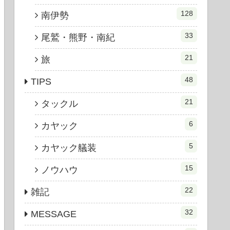
128
南伊勢
33
尾鷲・熊野・南紀
21
旅
48
TIPS
21
タックル
6
カヤック
5
カヤック艤装
15
ノウハウ
22
雑記
32
MESSAGE