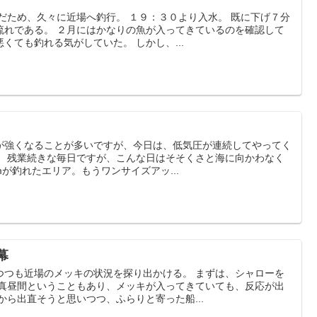
だため、久々に近場へ釣行。 １９：３０より入水。 既に下げ７分
流れである。 ２月にはかなりの魚が入ってきているのを確認して
くても釣れる気がしていた。 しかし、...
が強くなることが多いですが、今日は、低気圧が連続してやってく
。 残業続きな毎日ですが、こんな日はそそくさと海に向かわなく
mが釣れたエリア。もうワンサイズアッ...
幕
つつも近場のメッキの状況を探り出かける。 まずは、シャローを
 真昼間ということもあり、メッキが入ってきていても、反応が出
から出直そうと思いつつ、ふらりと寄った船...