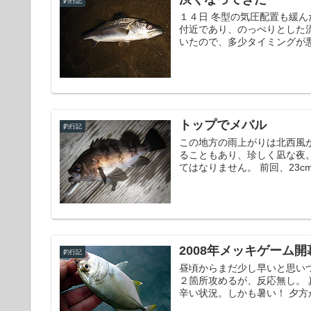
釣行記
１４日 冬型の気圧配置も緩ん
付近であり、のっぺりとした
いたので、多少タイミングが悪
トップでメバル
釣行記
この地方の雨上がりは北西風
ることもあり、珍しく凪な夜
てはなりません。 前回、23c
2008年メッキゲーム開
釣行記
昼頃からまだ少し早いと思い
２箇所攻めるが、反応無し。
辛い状況。しかも暑い！ 夕方