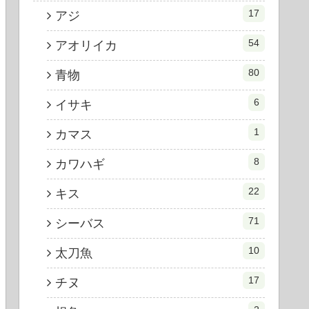
17
アジ
54
アオリイカ
80
青物
6
イサキ
1
カマス
8
カワハギ
22
キス
71
シーバス
10
太刀魚
17
チヌ