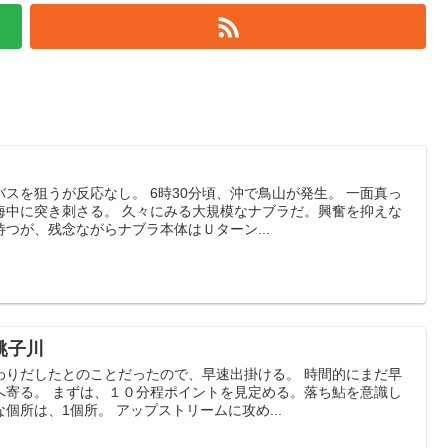
スを狙うが反応なし。 6時30分頃、沖で鳥山が発生。 一面真っ
海中に突き刺さる。 久々にみる大規模なナブラだ。興奮を抑えな
つが、残念ながらナブラ本体はＵターン...
銚子川
わりだしたとのことだったので、早速出掛ける。 時間的にまだ早
へ寄る。 まずは、１０分程ポイントを見定める。落ち鮎を意識し
個所は、1個所。 アップストリームに攻め...