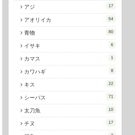
17
アジ
54
アオリイカ
80
青物
6
イサキ
1
カマス
8
カワハギ
22
キス
71
シーバス
10
太刀魚
17
チヌ