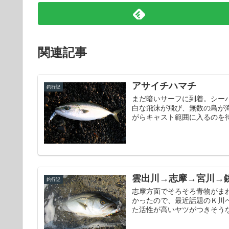
関連記事
アサイチハマチ
釣行記
まだ暗いサーフに到着。シーバ
白な飛沫が飛び、無数の鳥が
がらキャスト範囲に入るのを待
雲出川→志摩→宮川→
釣行記
志摩方面でそろそろ青物がま
かったので、最近話題のＫ川
た活性が高いヤツがつきそうな