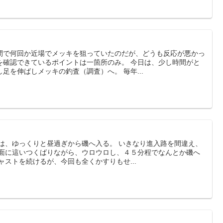
間で何回か近場でメッキを狙っていたのだが、どうも反応が悪かっ
を確認できているポイントは一箇所のみ。 今日は、少し時間がと
足を伸ばしメッキの釣査（調査）へ。 毎年...
回は、ゆっくりと昼過ぎから磯へ入る。 いきなり進入路を間違え、
斜面に這いつくばりながら、ウロウロし、４５分程でなんとか磯へ
ャストを続けるが、今回も全くかすりもせ...