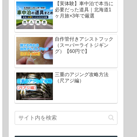
【実体験】車中泊で本当に
必要だった道具｜北海道1
ヶ月旅×3年で厳選
自作管付きアシストフック
（スーパーライトジギン
グ）【60円で】
三重のアジング攻略方法
（尺アジ編）