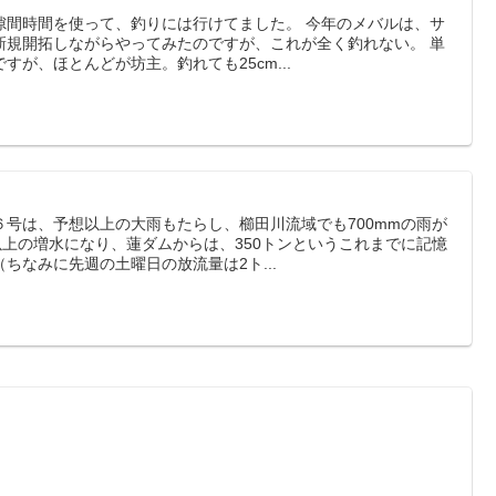
隙間時間を使って、釣りには行けてました。 今年のメバルは、サ
新規開拓しながらやってみたのですが、これが全く釣れない。 単
が、ほとんどが坊主。釣れても25cm...
号は、予想以上の大雨もたらし、櫛田川流域でも700mmの雨が
以上の増水になり、蓮ダムからは、350トンというこれまでに記憶
ちなみに先週の土曜日の放流量は2ト...