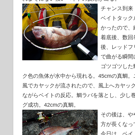
チャンス到来
ベイトタック
かったので、
着底後、数回
後、レッドフ
で曲がる瞬間
ゴツゴツした
ク色の魚体が水中から現れる。45cmの真鯛
風でカヤックが流されたので、風上へカヤッ
ながらベイトの反応。鯛ラバを落とし、少し
グ成功。42cmの真鯛。
その後は、や
方が長くなっ
今日は、ベイ