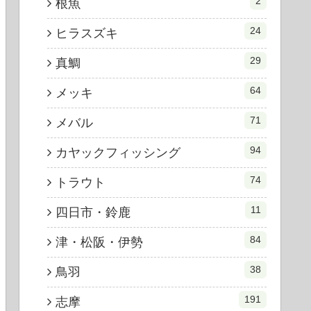
2
根魚
24
ヒラスズキ
29
真鯛
64
メッキ
71
メバル
94
カヤックフィッシング
74
トラウト
11
四日市・鈴鹿
84
津・松阪・伊勢
38
鳥羽
191
志摩