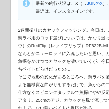
最新の釣行状況は、X（→
JUNのX
）
最近は、インスタメインです。
2週間振りのカヤックフィッシング。今日は、
鯛ラバ用のロッド選びについては、かなり迷っ
ウ）のRedFlip（レッドフリップ）RF622B-M
なんとかニューロッドに入魂したいと思い、
魚探をかけつつカヤックを漕いでいくが、今
ちベイトだらけだったのに。
そこで地形の変化があるところへ、鯛ラバを
よる無機質な曲がりをするだけで、魚からの
仕方なくスピニングタックルで魚探にやや反
アタリ。25cmのアジ。カヤックを風で流しつつ
れまでにない強いベイトの反応が出る。