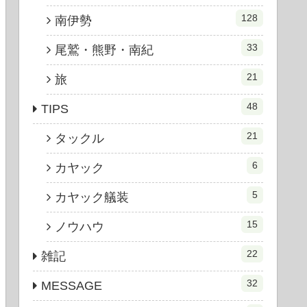
128
南伊勢
33
尾鷲・熊野・南紀
21
旅
48
TIPS
21
タックル
6
カヤック
5
カヤック艤装
15
ノウハウ
22
雑記
32
MESSAGE