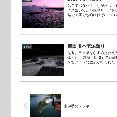
師走でバタバタしながらも、
イズ狙いで、小磯やサーフを
発で１匹でも釣れればいいのです
櫛田川本流泥濁り
釣行記
先週、三重県をかすめた台風６
降った。 本流（田引）で7m
がないような放流が行われた（
南伊勢のメッキ