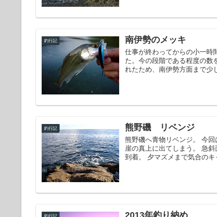
南伊勢のメッキ
釣行記
仕事が終わってからの小一時
た。今の段階である程度の数
れたため、南伊勢方面まで少し
熊野磯 リベンジ
釣行記
熊野磯へ青物リベンジ。 今
崖の真上に出てしまう。 急
到着。 夕マズメまで気合のキ
2013年釣り納め
釣行記