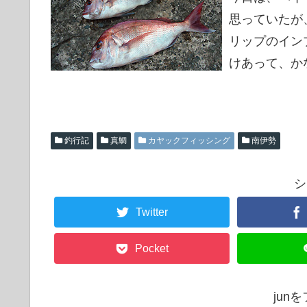
思っていたが
リップのイン
けあって、か
釣行記
真鯛
カヤックフィッシング
南伊勢
シ
Twitter
Pocket
jun