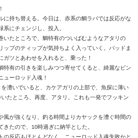
！
ルに持ち替える。今日は、赤系の鯛ラバでは反応がな
緑系にチェンジし、投入。
巻いたところで、鯛特有のついばむようなアタリの
リップのティップが気持ちよく入っていく。バッドま
にガツとあわせを入れると、乗った！
鯛特有の引きを楽しみつつ寄せてくると、綺麗なピン
。ニューロッド入魂！
クを漕いでいると、カケアガリの上部で、魚探に薄い
巻いたところ、再度、アタリ。これも一発でフッキン
や風が強くなり、釣る時間よりカヤックを漕ぐ時間の
てきたので、10時過ぎに納竿とした。
トの反応もほとんどなく、ニューロッド入魂失敗かと