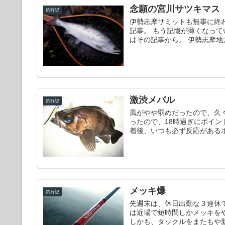
念願の宮川サツキマス
釣行記
伊勢志摩サミットも無事に終
記事。 もう記憶が薄くなっ
はその記事から。 伊勢志摩地
激渋メバル
釣行記
風がやや弱めだったので、久
ったので、18時過ぎにポイン
着後、いつも必ず反応があるポ
メッキ爆
釣行記
先週末は、休日出勤な３連休
は近場で短時間しかメッキを
しかも、タックルをまたもや新