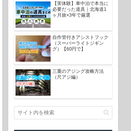
【実体験】車中泊で本当に
必要だった道具｜北海道1
ヶ月旅×3年で厳選
自作管付きアシストフック
（スーパーライトジギン
グ）【60円で】
三重のアジング攻略方法
（尺アジ編）