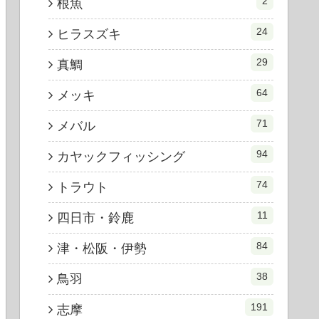
2
根魚
24
ヒラスズキ
29
真鯛
64
メッキ
71
メバル
94
カヤックフィッシング
74
トラウト
11
四日市・鈴鹿
84
津・松阪・伊勢
38
鳥羽
191
志摩