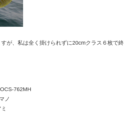
すが、私は全く掛けられずに20cmクラス６枚で終
S-762MH
シマノ
アミ