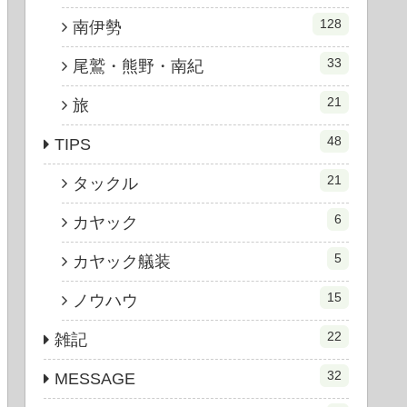
128
南伊勢
33
尾鷲・熊野・南紀
21
旅
48
TIPS
21
タックル
6
カヤック
5
カヤック艤装
15
ノウハウ
22
雑記
32
MESSAGE