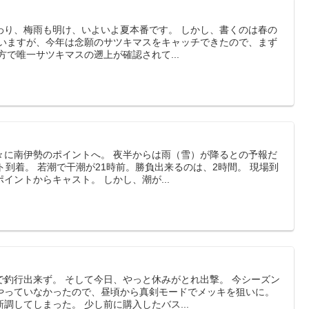
わり、梅雨も明け、いよいよ夏本番です。 しかし、書くのは春の
ていますが、今年は念願のサツキマスをキャッチできたので、まず
方で唯一サツキマスの遡上が確認されて...
々に南伊勢のポイントへ。 夜半からは雨（雪）が降るとの予報だ
ト到着。 若潮で干潮が21時前。勝負出来るのは、2時間。 現場到
イントからキャスト。 しかし、潮が...
で釣行出来ず。 そして今日、やっと休みがとれ出撃。 今シーズン
やっていなかったので、昼頃から真剣モードでメッキを狙いに。
調してしまった。 少し前に購入したバス...