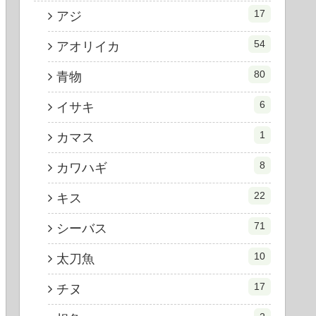
17
アジ
54
アオリイカ
80
青物
6
イサキ
1
カマス
8
カワハギ
22
キス
71
シーバス
10
太刀魚
17
チヌ