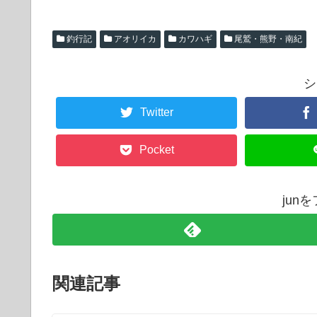
釣行記
アオリイカ
カワハギ
尾鷲・熊野・南紀
シ
Twitter
Pocket
jun
関連記事