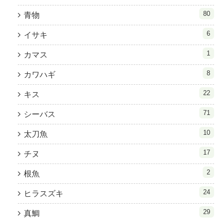
80
青物
6
イサキ
1
カマス
8
カワハギ
22
キス
71
シーバス
10
太刀魚
17
チヌ
2
根魚
24
ヒラスズキ
29
真鯛