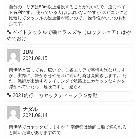
自分のエリアは50m以上遠投することがないので、逆にベイ
ト有利です。 使っている人はほぼいないですが スピニングと
比較してタックルの総重量が軽いので、 操作性がいいのも利
点です。。
ベイトタックルで磯ヒラスズキ（ロックショア）はや
めておけ
JUN
2021.09.15
南伊勢と言っても、広いですし各エリアで事情も異なります
が、実際に、嫌がらせやそれに近い行為は見聞きします。 た
だ、漁師が出漁するタイミングで航路上にカヤックなんかを
浮かべていたら、危険ですし、怒られ...
2021釣行 カヤックティップラン始動
ナダル
2021.09.14
南伊勢でカヤックだしますか？ 南伊勢は漁師に船で煽られる
と聞いた事がありますので…。