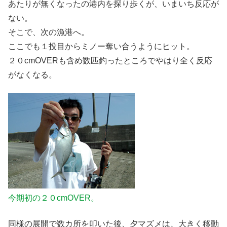
あたりが無くなったの港内を探り歩くが、いまいち反応が
ない。
そこで、次の漁港へ。
ここでも１投目からミノー奪い合うようにヒット。
２０cmOVERも含め数匹釣ったところでやはり全く反応
がなくなる。
今期初の２０cmOVER。
同様の展開で数カ所を叩いた後、夕マズメは、大きく移動