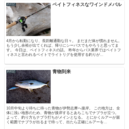
ベイトフィネスなワインドメバル
釣行記
4月から転勤になり、長距離通勤な日々。 まだまだ体が慣れません。
もう少し余裕が出てくれば、帰りにシーバスでもやろうと思ってま
す。 今日は、ベイトフィネスの話。 昨年からバス業界ではベイトフ
ィネスと言われるベイトでライトリグを使用する釣りが...
青物到来
釣行記
10月中旬より待ちに待った青物が伊勢志摩へ接岸。 この地方は、全
体に浅い地形のため、青物が接岸するとあちこちでナブラが立つ。
よって、釣り方もナブラ打ちがメインとなる。 とにかくルアーが届
く範囲でナブラが出るまで待って、出たら正確にルアーを...