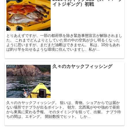
イトジギング）初戦
とりあえずですが、一部の都府県を除き緊急事態宣言が解除されまし
た。 これまでどんよりとしていた世の中の空気が少し明るくなった
ように思いますが、まだまだ油断はできません。 私は、10分もあれ
ば釣り竿を出せるような環境に住んでいますし、私が...
久々のカヤックフィッシング
釣行記
久々のカヤックフィッシング。 狙いは、青物。ショアからでは届か
ない場所でナブラが出るポイント。 朝方、北西風がやや強めで昼前
から東風に変わる予報。 そのタイミングを狙って、出艇。 ナブラ待
ちの間は、エギング。 開始数投でヒット。 しか...