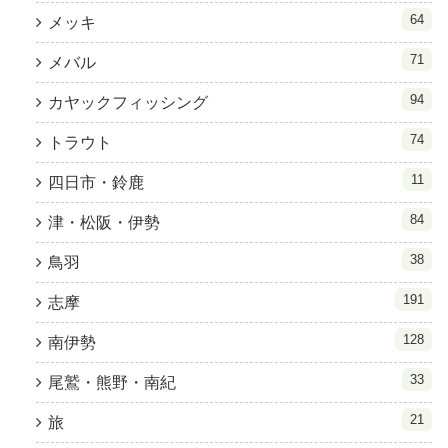
64
メッキ
71
メバル
94
カヤックフィッシング
74
トラウト
11
四日市・鈴鹿
84
津・松阪・伊勢
38
鳥羽
191
志摩
128
南伊勢
33
尾鷲・熊野・南紀
21
旅