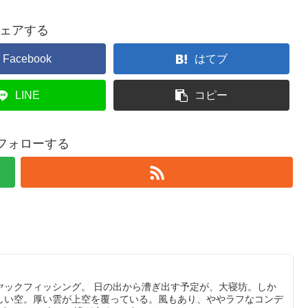
ェアする
Facebook
はてブ
LINE
コピー
をフォローする
ヤックフィッシング。 日の出から漕ぎ出す予定が、大寝坊。しか
しい空。厚い雲が上空を覆っている。風もあり、ややラフなコンデ