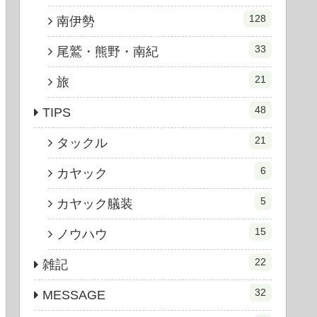
128
南伊勢
33
尾鷲・熊野・南紀
21
旅
48
TIPS
21
タックル
6
カヤック
5
カヤック艤装
15
ノウハウ
22
雑記
32
MESSAGE