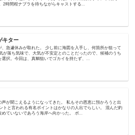
。2時間程ナブラを待ちながらキャストする...
がキター
が、急遽休みが取れた。 少し前に海図を入手し、何箇所か狙って
天気が落ち気味で、大気が不安定とのことだったので、候補のうち
選択。今回は、真鯛狙いでゴカイを持たず、...
の声が聞こえるようになってきた。 私もその恩恵に預かろうと出
イントと言われる有名ポイントはかなりの人出でらしい。 混んだ釣
めていないであろう海岸へ向かった。 ポ...