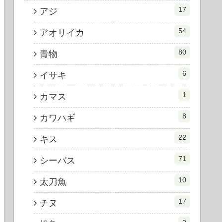
17
アジ
54
アオリイカ
80
青物
6
イサキ
1
カマス
8
カワハギ
22
キス
71
シーバス
10
太刀魚
17
チヌ