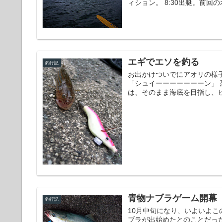
ィション。 8:30出艇。前回
エギでエソを釣る
釣行記
お出かけついでにアオリの様
「シュイーーーーーーーン」
は、そのまま海底を目指し、ピ
青物ナブラゲーム開幕
釣行記
10月中旬になり、いよいよこ
ブラが出始めたとのことだっ