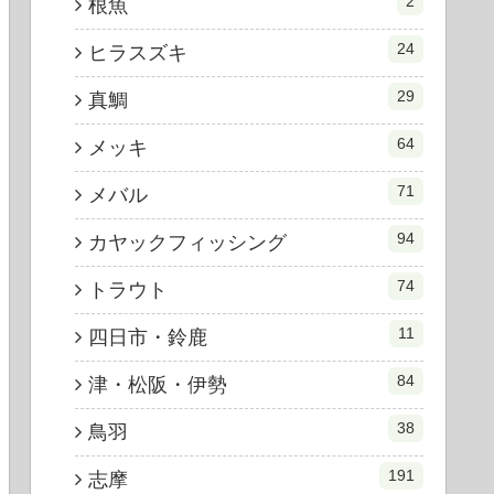
2
根魚
24
ヒラスズキ
29
真鯛
64
メッキ
71
メバル
94
カヤックフィッシング
74
トラウト
11
四日市・鈴鹿
84
津・松阪・伊勢
38
鳥羽
191
志摩