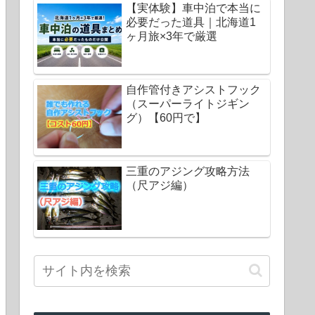
【実体験】車中泊で本当に
必要だった道具｜北海道1
ヶ月旅×3年で厳選
自作管付きアシストフック
（スーパーライトジギン
グ）【60円で】
三重のアジング攻略方法
（尺アジ編）