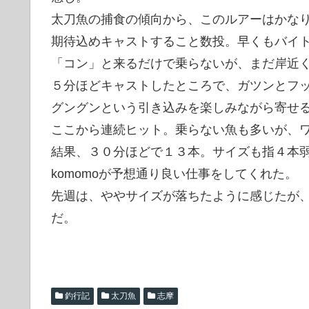
太刀魚の捕食の傾向から、このルアーはかな
期待込めキャストすること数投。早くもバイ
「コン」と来るだけで乗らないが、まだ岸近
５分ほどキャストしたところで、ガツンとフ
グングンという引き込みを楽しみながら寄せ
ここから連続ヒット。乗らない魚も多いが、
結果、３０分ほどで１３本。サイズも指４本弱
komomoが予想通り良い仕事をしてくれた。
先週は、ややサイズが落ちたように感じたが
だ。
釣行記
太刀魚
志摩