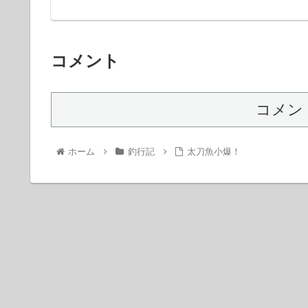
コメント
コメン
ホーム
釣行記
太刀魚小爆！