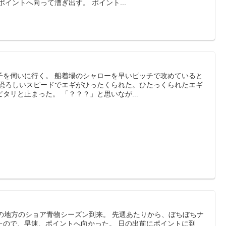
のポイントへ向って漕ぎ出す。 ポイント...
子を伺いに行く。 船着場のシャローを早いピッチで攻めていると
 恐ろしいスピードでエギがひったくられた。ひたっくられたエギ
タリと止まった。 「？？？」と思いなが...
の地方のショア青物シーズン到来。 先週あたりから、ぼちぼちナ
たので、早速、ポイントへ向かった。 日の出前にポイントに到