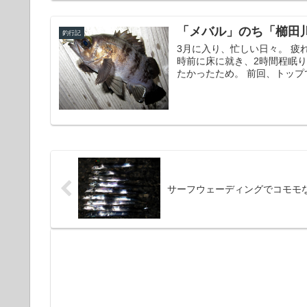
「メバル」のち「櫛田
釣行記
3月に入り、忙しい日々。 疲
時前に床に就き、2時間程眠り
たかったため。 前回、トップ
サーフウェーディングでコモモ