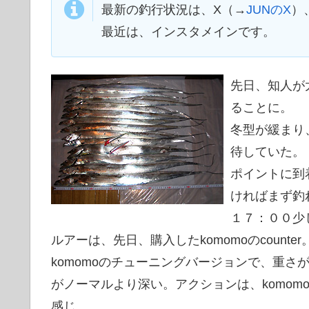
最新の釣行状況は、X（→
JUNのX
）
最近は、インスタメインです。
先日、知人が
ることに。
冬型が緩まり
待していた。
ポイントに到
ければまず釣
１７：００少
ルアーは、先日、購入したkomomoのcounter
komomoのチューニングバージョンで、重さ
がノーマルより深い。アクションは、komo
感じ。