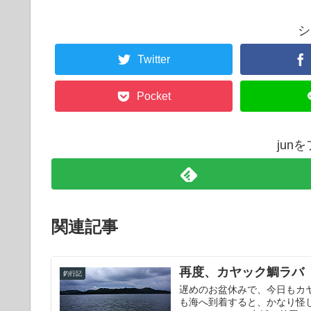
シ
Twitter
Pocket
jun
関連記事
再度、カヤック鯛ラバ
釣行記
遅めのお盆休みで、今日もカ
も海へ到着すると、かなり怪