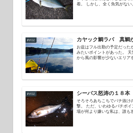
着。 しかし、全く魚気がない
カヤック鯛ラバ 真鯛
釣行記
お盆はフル出勤の予定だった
みたいポイントがあった。 
から風の影響が少ないエリアを
シーバス怒涛の１８本
釣行記
そろそろあちこちでバチ抜け
撃。 ただ、いわゆるバチポ
場が何より嫌いな私は、誰も攻