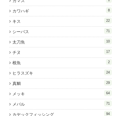
カマス
8
カワハギ
22
キス
71
シーバス
10
太刀魚
17
チヌ
2
根魚
24
ヒラスズキ
29
真鯛
64
メッキ
71
メバル
94
カヤックフィッシング