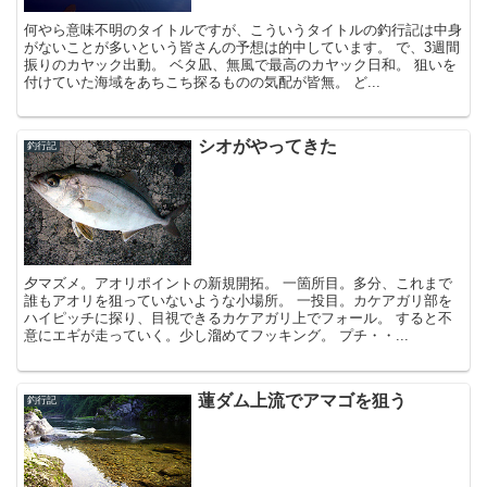
何やら意味不明のタイトルですが、こういうタイトルの釣行記は中身
がないことが多いという皆さんの予想は的中しています。 で、3週間
振りのカヤック出動。 ベタ凪、無風で最高のカヤック日和。 狙いを
付けていた海域をあちこち探るものの気配が皆無。 ど...
シオがやってきた
釣行記
夕マズメ。アオリポイントの新規開拓。 一箇所目。多分、これまで
誰もアオリを狙っていないような小場所。 一投目。カケアガリ部を
ハイピッチに探り、目視できるカケアガリ上でフォール。 すると不
意にエギが走っていく。少し溜めてフッキング。 プチ・・...
蓮ダム上流でアマゴを狙う
釣行記