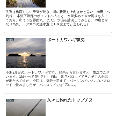
先週は梅雨らしい天気が続き、川の状況も上向きかと思い、櫛田川へ
釣行。 本流下流部のポイントへ入ると、水量多めでやや濁りも入っ
ており、出そうな雰囲気。 ただ、水温を計測してみると、19度とか
なり高め。（アマゴの適水温は１８度までと言われる） ...
ボートカワハギ撃沈
釣行記
今期2度目のボートカワハギです。 結果から言いますと、撃沈でござ
います。1日やって4匹です。 前回、鯛ラバロッドでそこそこの釣果
が出たのですが、今回は、気分を変えて、パッツンパッツンのバスロ
ッドで挑みましたが、バスロッドでは1匹のみ。 ...
久々に釣れたトップチヌ
釣行記