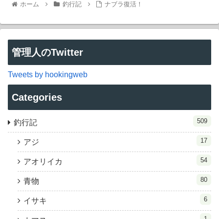
ホーム
釣行記
ナブラ復活！
管理人のTwitter
Tweets by hookingweb
Categories
509
釣行記
17
アジ
54
アオリイカ
80
青物
6
イサキ
1