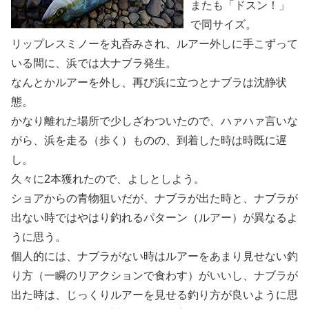
またも「ドスン！」
で同サイズ。
リップレスミノーを丸呑みされ、ルアー外しに手こずって
いる間に、浜では大ナブラ発生。
なんとかルアーを外し、再び浜に立つとナブラは沈静状
態。
かなり離れた場所で少しざわついたので、ハァハァ言いな
がら、浜を走る（歩く）ものの、到着した時は時既に遅
し。
久々に2本獲れたので、よしとしよう。
ショアからの青物狙いだが、ナブラが出た時と、ナブラが
出ない時ではやはり釣れるパターン（ルアー）が異なるよ
うに思う。
個人的には、ナブラがない時はルアーをあまり見せない釣
り方（一瞬のリアクションで食わす）がいいし、ナブラが
出た時は、じっくりルアーを見せる釣り方が良いように思