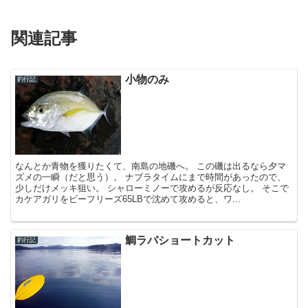
関連記事
小物のみ
釣行記
なんとか青物を獲りたくて、南島の地磯へ。 この磯は出るなら夕マ
ズメの一瞬（だと思う）。 ナブラタイムにまで時間があったので、
少しだけメッキ狙い。 シャローミノーで攻めるが反応なし。 そこで
カケアガリをビーフリーズ65LBで沈めて攻めると、ワ...
鯛ラバショートカット
釣行記