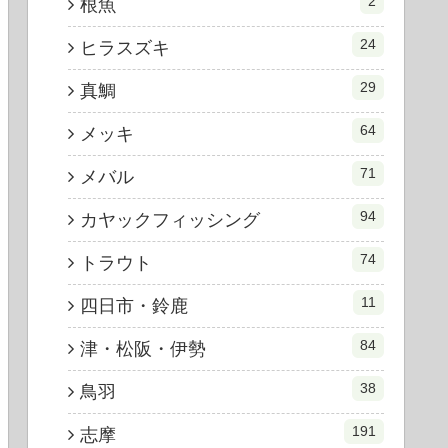
2
根魚
24
ヒラスズキ
29
真鯛
64
メッキ
71
メバル
94
カヤックフィッシング
74
トラウト
11
四日市・鈴鹿
84
津・松阪・伊勢
38
鳥羽
191
志摩