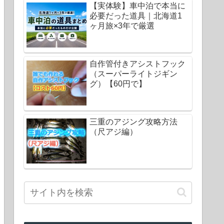
【実体験】車中泊で本当に
必要だった道具｜北海道1
ヶ月旅×3年で厳選
自作管付きアシストフック
（スーパーライトジギン
グ）【60円で】
三重のアジング攻略方法
（尺アジ編）