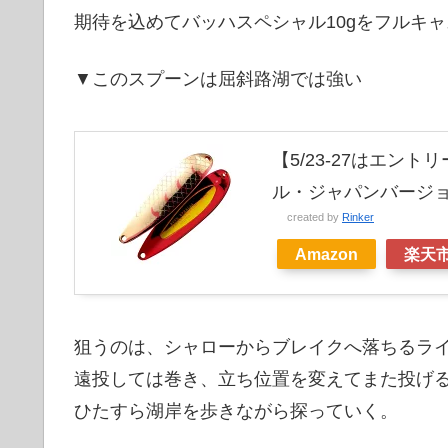
期待を込めてバッハスペシャル10gをフルキ
▼このスプーンは屈斜路湖では強い
【5/23-27はエント
ル・ジャパンバージョン 
created by
Rinker
Amazon
楽天
狙うのは、シャローからブレイクへ落ちるラ
遠投しては巻き、立ち位置を変えてまた投げ
ひたすら湖岸を歩きながら探っていく。