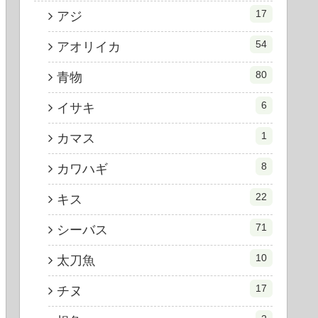
17
アジ
54
アオリイカ
80
青物
6
イサキ
1
カマス
8
カワハギ
22
キス
71
シーバス
10
太刀魚
17
チヌ