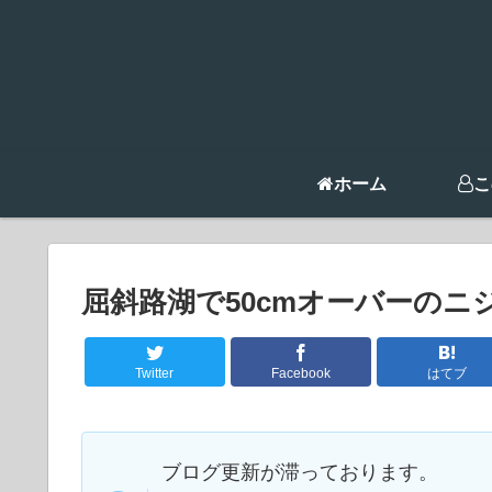
ホーム
こ
屈斜路湖で50cmオーバーのニ
Twitter
Facebook
はてブ
ブログ更新が滞っております。