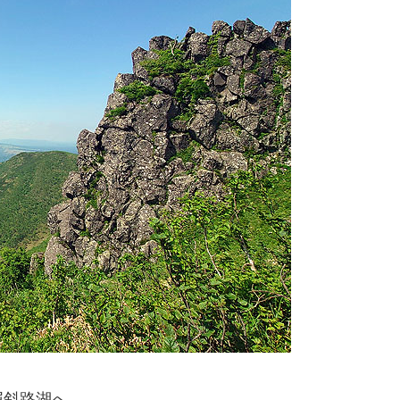
屈斜路湖へ。