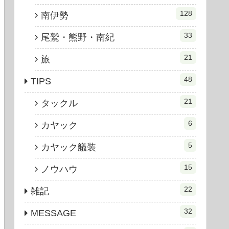
128
南伊勢
33
尾鷲・熊野・南紀
21
旅
48
TIPS
21
タックル
6
カヤック
5
カヤック艤装
15
ノウハウ
22
雑記
32
MESSAGE