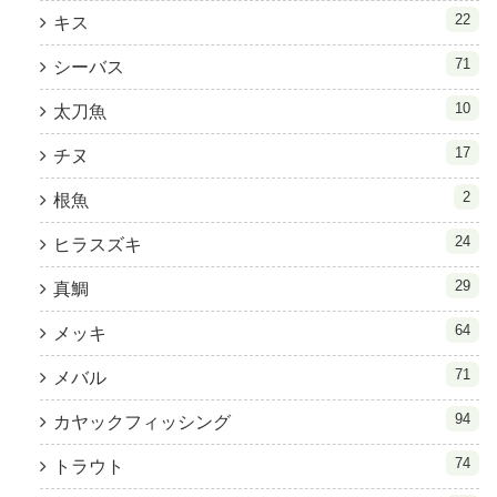
22
キス
71
シーバス
10
太刀魚
17
チヌ
2
根魚
24
ヒラスズキ
29
真鯛
64
メッキ
71
メバル
94
カヤックフィッシング
74
トラウト