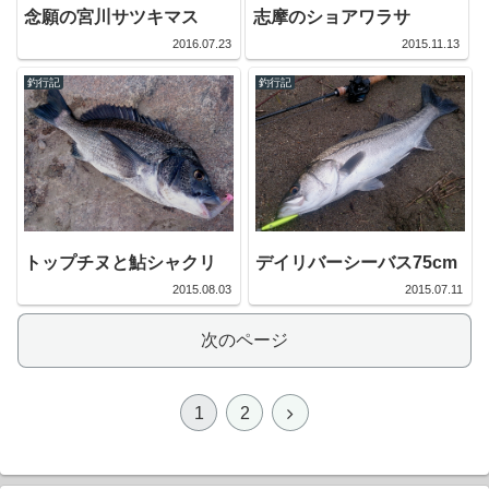
念願の宮川サツキマス
志摩のショアワラサ
2016.07.23
2015.11.13
釣行記
釣行記
トップチヌと鮎シャクリ
デイリバーシーバス75cm
2015.08.03
2015.07.11
次のページ
1
2