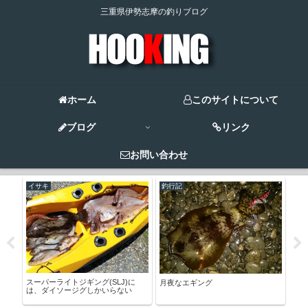
三重県伊勢志摩の釣りブログ
ホーム
このサイトについて
ブログ
リンク
お問い合わせ
イサキ
釣行記
タ
【２
ジグ
スーパーライトジギング(SLJ)に
月夜なエギング
は、ダイソージグしかいらない