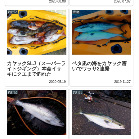
2020.08.08
2020.07.07
釣行記
青物
カヤックSLJ（スーパーラ
ベタ凪の海をカヤック漕
イトジギング）本命イサ
いでワラサ2連発
キにクエまで釣れた
2020.05.19
2019.11.27
釣行記
釣行記