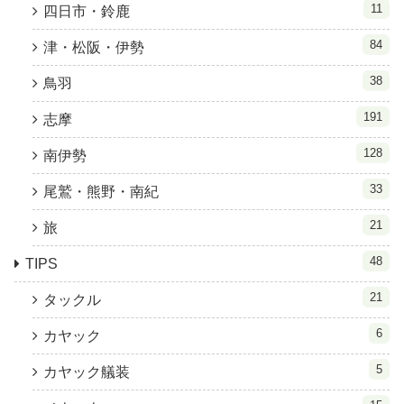
11
四日市・鈴鹿
84
津・松阪・伊勢
38
鳥羽
191
志摩
128
南伊勢
33
尾鷲・熊野・南紀
21
旅
48
TIPS
21
タックル
6
カヤック
5
カヤック艤装