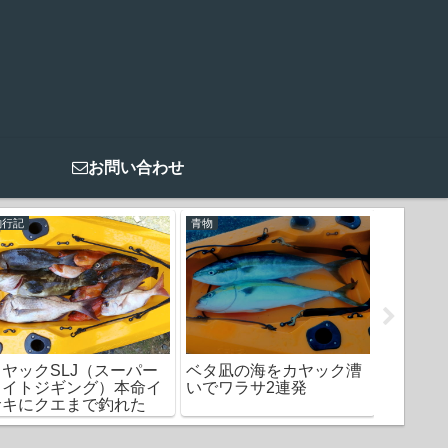
お問い合わせ
釣行記
青物
釣行記
カヤックSLJ（スーパー
ベタ凪の海をカヤック漕
月夜な
ライトジギング）本命イ
いでワラサ2連発
サキにクエまで釣れた