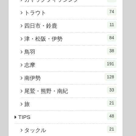
74
トラウト
11
四日市・鈴鹿
84
津・松阪・伊勢
38
鳥羽
191
志摩
128
南伊勢
33
尾鷲・熊野・南紀
21
旅
48
TIPS
21
タックル