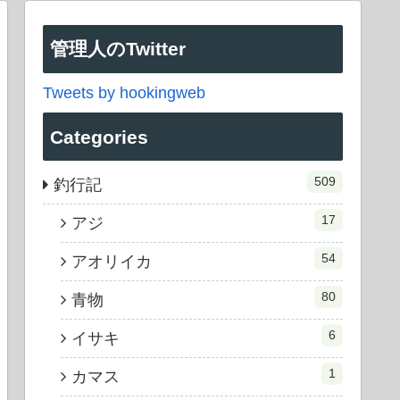
管理人のTwitter
Tweets by hookingweb
Categories
509
釣行記
17
アジ
54
アオリイカ
80
青物
6
イサキ
1
カマス