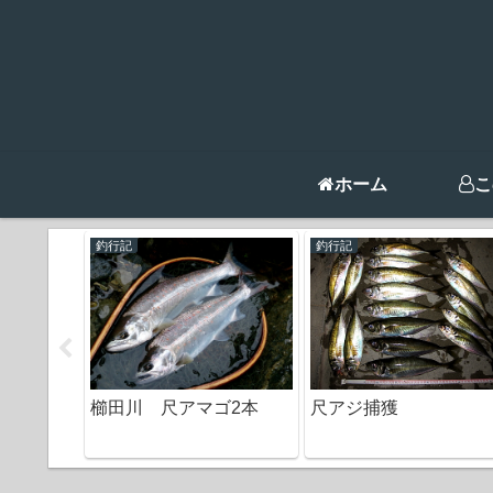
ホーム
こ
釣行記
釣行記
マゴ
櫛田川 尺アマゴ2本
尺アジ捕獲