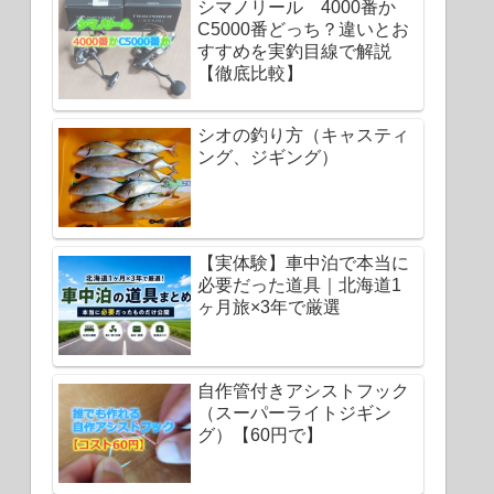
シマノリール 4000番か
C5000番どっち？違いとお
すすめを実釣目線で解説
【徹底比較】
シオの釣り方（キャスティ
ング、ジギング）
【実体験】車中泊で本当に
必要だった道具｜北海道1
ヶ月旅×3年で厳選
自作管付きアシストフック
（スーパーライトジギン
グ）【60円で】