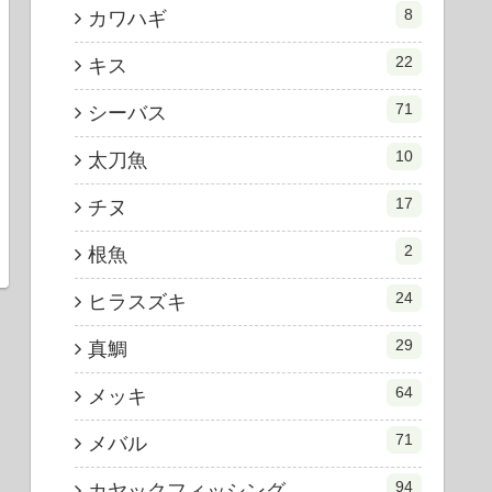
8
カワハギ
22
キス
71
シーバス
10
太刀魚
17
チヌ
2
根魚
24
ヒラスズキ
29
真鯛
64
メッキ
71
メバル
94
カヤックフィッシング