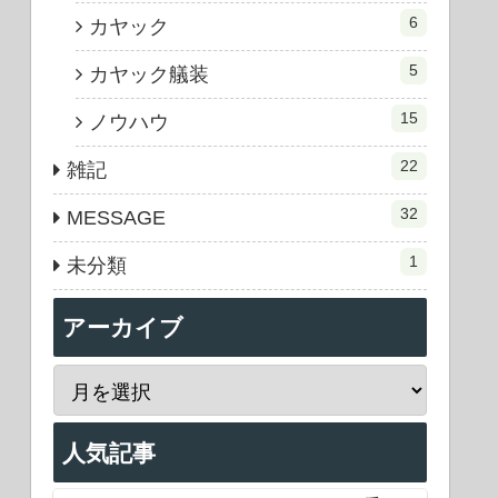
6
カヤック
5
カヤック艤装
15
ノウハウ
22
雑記
32
MESSAGE
1
未分類
アーカイブ
人気記事